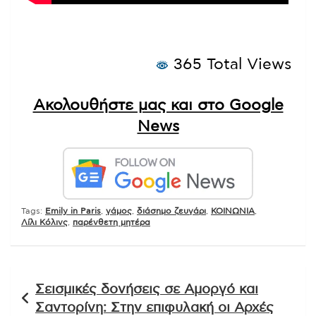
365 Total Views
Ακολουθήστε μας και στο Google
News
Tags:
Emily in Paris
,
γάμος
,
διάσημο ζευγάρι
,
ΚΟΙΝΩΝΙΑ
,
Λίλι Κόλινς
,
παρένθετη μητέρα
Πλοήγηση
Σεισμικές δονήσεις σε Αμοργό και
άρθρων
Σαντορίνη: Στην επιφυλακή οι Αρχές