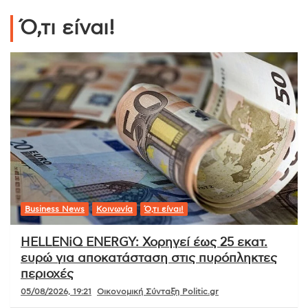
Ό,τι είναι!
Business News
Κοινωνία
Ό,τι είναι!
HELLENiQ ENERGY: Χορηγεί έως 25 εκατ.
ευρώ για αποκατάσταση στις πυρόπληκτες
περιοχές
05/08/2026, 19:21
Οικονομική Σύνταξη Politic.gr