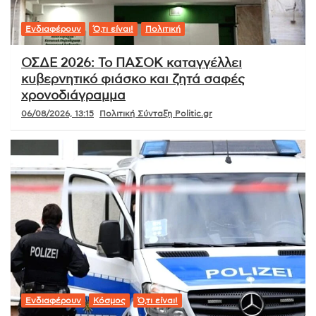
Ενδιαφέρουν
Ό,τι είναι!
Πολιτική
ΟΣΔΕ 2026: Το ΠΑΣΟΚ καταγγέλλει
κυβερνητικό φιάσκο και ζητά σαφές
χρονοδιάγραμμα
06/08/2026, 13:15
Πολιτική Σύνταξη Politic.gr
Ενδιαφέρουν
Κόσμος
Ό,τι είναι!