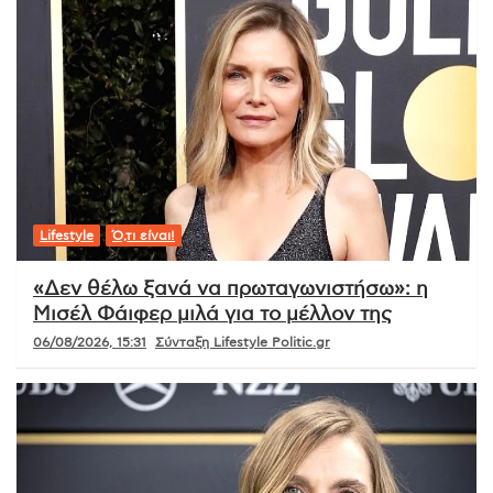
Lifestyle
Ό,τι είναι!
«Δεν θέλω ξανά να πρωταγωνιστήσω»: η
Μισέλ Φάιφερ μιλά για το μέλλον της
06/08/2026, 15:31
Σύνταξη Lifestyle Politic.gr