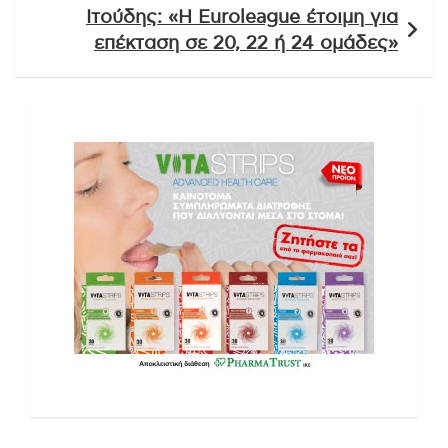
Ιτούδης: «Η Euroleague έτοιμη για
επέκταση σε 20, 22 ή 24 ομάδες»