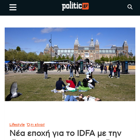
Skip
politic.gr
Ειδήσεις απο τη
to
Θεσσαλονίκη, την Ελλάδα και
content
όλο τον Κόσμο
Lifestyle
Ό,τι είναι!
Νέα εποχή για το IDFA με την