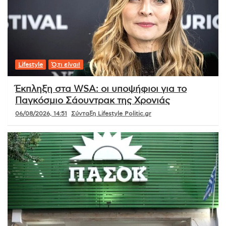
Lifestyle
Ό,τι είναι!
Έκπληξη στα WSA: οι υποψήφιοι για το
Παγκόσμιο Σάουντρακ της Χρονιάς
06/08/2026, 14:51
Σύνταξη Lifestyle Politic.gr