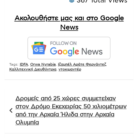
367 Total Views
Ακολουθήστε μας και στο Google
News
Tags:
IDFA
,
Orwa Nyrabia
,
Ιζαμπέλ Αράτε Φερνάντεζ
,
Καλλιτεχνική Διευθύντρια
,
ντοκιμαντέρ
Πλοήγηση
Δρομείς από 25 χώρες συμμετείχαν
άρθρων
στον Δρόμο Εκεχειρίας 50 χιλιομέτρων
από την Αρχαία Ήλιδα στην Αρχαία
Ολυμπία