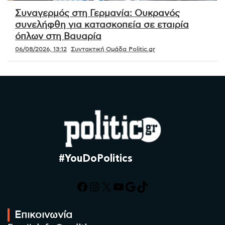
Συναγερμός στη Γερμανία: Ουκρανός
συνελήφθη για κατασκοπεία σε εταιρία
όπλων στη Βαυαρία
06/08/2026, 13:12
Συντακτική Ομάδα Politic.gr
#YouDoPolitics
Facebook
Instagram
X
YouTube
Google
TikTok
Επικοινωνία