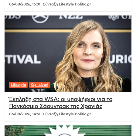
06/08/2026, 15:31
Σύνταξη Lifestyle Politic.gr
Lifestyle
Ό,τι είναι!
Έκπληξη στα WSA: οι υποψήφιοι για το
Παγκόσμιο Σάουντρακ της Χρονιάς
06/08/2026, 14:51
Σύνταξη Lifestyle Politic.gr