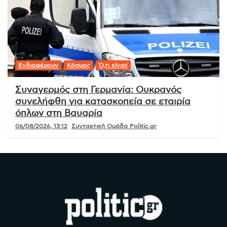
Ενδιαφέρουν
Κόσμος
Ό,τι είναι!
Συναγερμός στη Γερμανία: Ουκρανός
συνελήφθη για κατασκοπεία σε εταιρία
όπλων στη Βαυαρία
06/08/2026, 13:12
Συντακτική Ομάδα Politic.gr