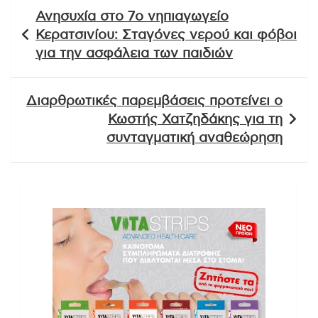
Πλοήγηση
Ανησυχία στο 7ο νηπιαγωγείο
άρθρων
Κερατσινίου: Σταγόνες νερού και φόβοι
για την ασφάλεια των παιδιών
Διαρθρωτικές παρεμβάσεις προτείνει ο
Κωστής Χατζηδάκης για τη
συνταγματική αναθεώρηση