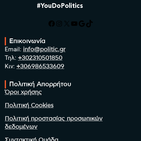
#YouDoPolitics
Facebook
Instagram
X
YouTube
Google
TikTok
Επικοινωνία
Email:
info@politic.gr
Τηλ:
+302310501850
Κιν:
+306986533609
Πολιτική Απορρήτου
Όροι χρήσης
Πολιτική Cookies
Πολιτική προστασίας προσωπικών
δεδομένων
Συντακτική Ομάδα