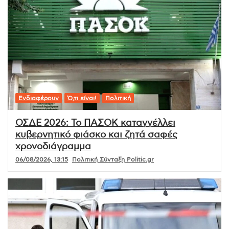
Ενδιαφέρουν
Ό,τι είναι!
Πολιτική
ΟΣΔΕ 2026: Το ΠΑΣΟΚ καταγγέλλει
κυβερνητικό φιάσκο και ζητά σαφές
χρονοδιάγραμμα
06/08/2026, 13:15
Πολιτική Σύνταξη Politic.gr