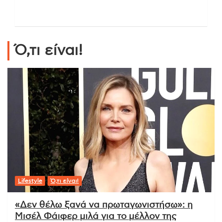
Ό,τι είναι!
Lifestyle
Ό,τι είναι!
«Δεν θέλω ξανά να πρωταγωνιστήσω»: η
Μισέλ Φάιφερ μιλά για το μέλλον της