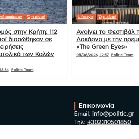
νδιαφέρουν
Ό,τι είναι!
Lifestyle
Ό,τι είναι!
μός στην Κρήτη: 112
Ανοίγει το Φεστιβάλ 
οί διασώθηκαν σε
Λοκάρνο με την πρεμ
ειρήσεις
«The Green Eyes»
ατολικά των Καλών
05/08/2026, 12:57
Politic Team
13:34
Politic Team
Επικοινωνία
Email:
info@politic.gr
Τηλ:
+302310501850
Κιν:
+306986533609