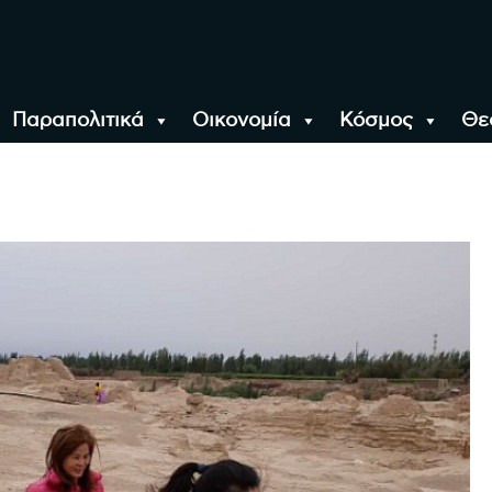
Παραπολιτικά
Οικονομία
Κόσμος
Θε
αλονίκη, την Ελλάδα κ