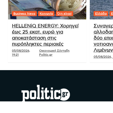
Business News
Κοινωνία
Ό,τι είναι!
Ελλάδα
Ε
HELLENiQ ENERGY: Χορηγεί
Συναγερ
έως 25 εκατ. ευρώ για
αλλοδαπ
αποκατάσταση στις
δύο επιχ
πυρόπληκτες περιοχές
νοτιοαν
Λιμένων
05/08/2026,
Οικονομική Σύνταξη
19:21
Politic.gr
05/08/2026, 
#YouDoPolitics