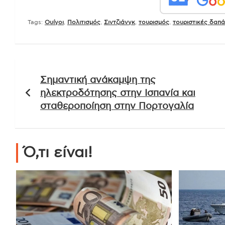
Tags:
Ουίγοι
,
Πολιτισμός
,
Σιντζιάνγκ
,
τουρισμός
,
τουριστικές δαπ
Πλοήγηση
Σημαντική ανάκαμψη της
άρθρων
ηλεκτροδότησης στην Ισπανία και
σταθεροποίηση στην Πορτογαλία
Ό,τι είναι!