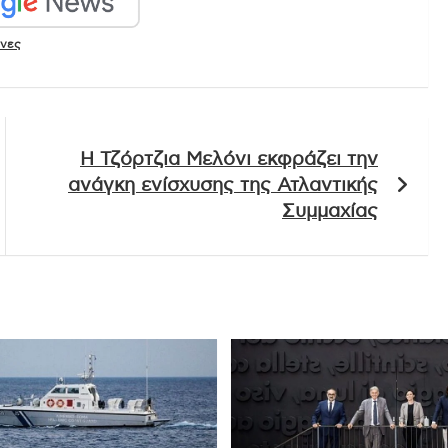
άνες
Η Τζόρτζια Μελόνι εκφράζει την
ανάγκη ενίσχυσης της Ατλαντικής
Συμμαχίας