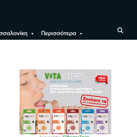
σσαλονίκη
Περισσότερα
αι όλο τον Κόσμο