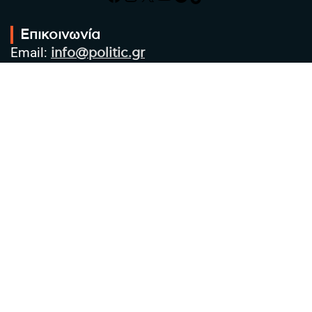
Επικοινωνία
Email:
info@politic.gr
Τηλ:
+302310501850
Κιν:
+306986533609
Πολιτική Απορρήτου
Όροι χρήσης
Πολιτική Cookies
Πολιτική προστασίας προσωπικών
δεδομένων
Συντακτική Ομάδα
Στοιχεία Επιχείρησης