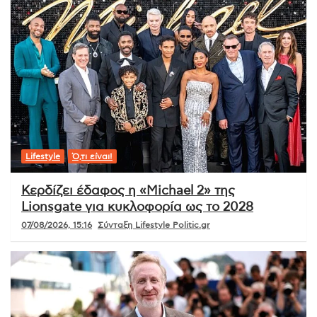
Lifestyle
Ό,τι είναι!
Κερδίζει έδαφος η «Michael 2» της
Lionsgate για κυκλοφορία ως το 2028
07/08/2026, 15:16
Σύνταξη Lifestyle Politic.gr