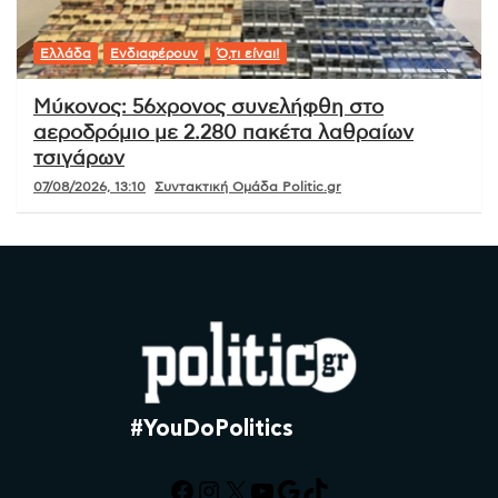
Ελλάδα
Ενδιαφέρουν
Ό,τι είναι!
Μύκονος: 56χρονος συνελήφθη στο
αεροδρόμιο με 2.280 πακέτα λαθραίων
τσιγάρων
07/08/2026, 13:10
Συντακτική Ομάδα Politic.gr
#YouDoPolitics
Facebook
Instagram
X
YouTube
Google
TikTok