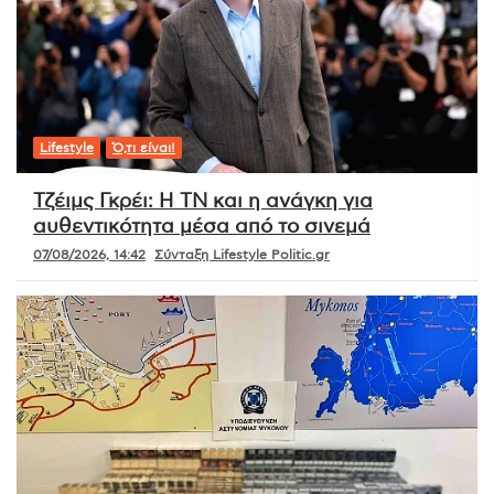
Lifestyle
Ό,τι είναι!
Τζέιμς Γκρέι: Η ΤΝ και η ανάγκη για
αυθεντικότητα μέσα από το σινεμά
07/08/2026, 14:42
Σύνταξη Lifestyle Politic.gr