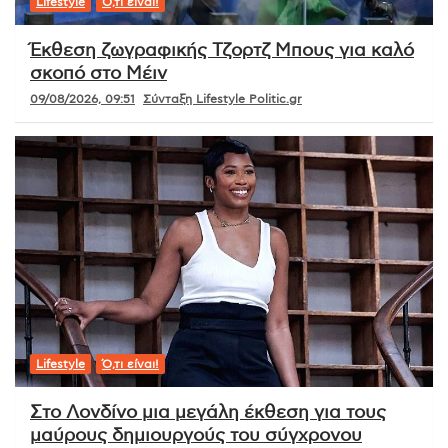
Lifestyle
Ό,τι είναι!
Έκθεση ζωγραφικής Τζορτζ Μπους για καλό
σκοπό στο Μέιν
09/08/2026, 09:51
Σύνταξη Lifestyle Politic.gr
Lifestyle
Ό,τι είναι!
Στο Λονδίνο μια μεγάλη έκθεση για τους
μαύρους δημιουργούς του σύγχρονου