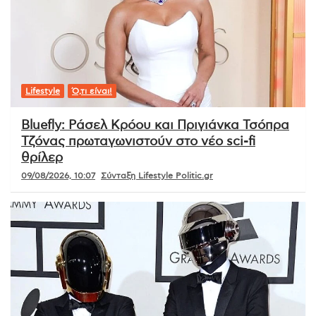
Lifestyle
Ό,τι είναι!
Bluefly: Ράσελ Κρόου και Πριγιάνκα Τσόπρα
Τζόνας πρωταγωνιστούν στο νέο sci-fi
θρίλερ
09/08/2026, 10:07
Σύνταξη Lifestyle Politic.gr