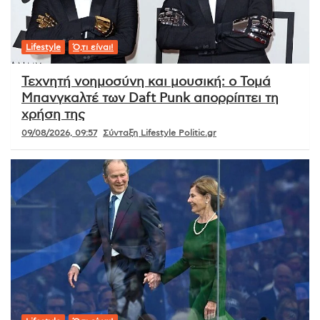
Lifestyle
Ό,τι είναι!
Τεχνητή νοημοσύνη και μουσική: ο Τομά
Μπανγκαλτέ των Daft Punk απορρίπτει τη
χρήση της
09/08/2026, 09:57
Σύνταξη Lifestyle Politic.gr