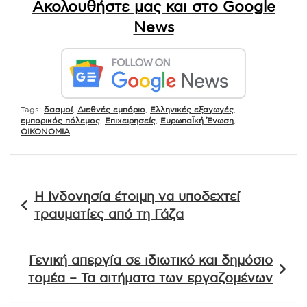
Ακολουθήστε μας και στο Google
News
Tags:
δασμοί
,
Διεθνές εμπόριο
,
Ελληνικές εξαγωγές
,
εμπορικός πόλεμος
,
Επιχειρησείς
,
ΕυρωπαΪκή Ένωση
,
ΟΙΚΟΝΟΜΙΑ
Πλοήγηση
Η Ινδονησία έτοιμη να υποδεχτεί
άρθρων
τραυματίες από τη Γάζα
Γενική απεργία σε ιδιωτικό και δημόσιο
τομέα – Τα αιτήματα των εργαζομένων