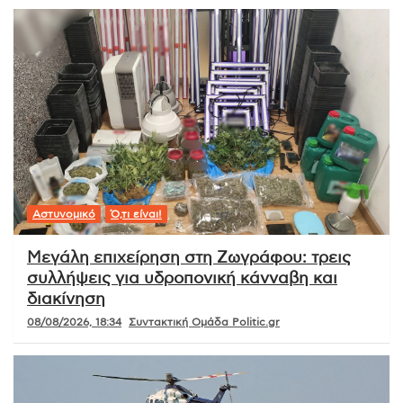
Αστυνομικό
Ό,τι είναι!
Μεγάλη επιχείρηση στη Ζωγράφου: τρεις
συλλήψεις για υδροπονική κάνναβη και
διακίνηση
08/08/2026, 18:34
Συντακτική Ομάδα Politic.gr