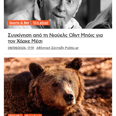
Sports & Bet
Ό,τι είναι!
Συγκίνηση από τη Νιούελς Ολντ Μπόις για
τον Χόρχε Μέσι
08/08/2026, 17:51
Αθλητική Σύνταξη Politic.gr