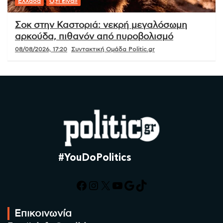
Ελλάδα
Ό,τι είναι!
Σοκ στην Καστοριά: νεκρή μεγαλόσωμη
αρκούδα, πιθανόν από πυροβολισμό
08/08/2026, 17:20
Συντακτική Ομάδα Politic.gr
#YouDoPolitics
Facebook
Instagram
X
YouTube
Google
TikTok
Επικοινωνία