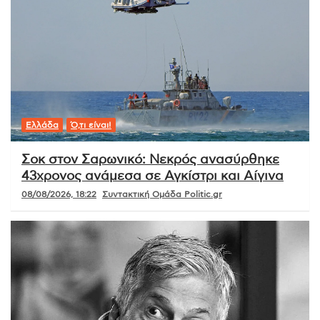
Ελλάδα
Ό,τι είναι!
Σοκ στον Σαρωνικό: Νεκρός ανασύρθηκε
43χρονος ανάμεσα σε Αγκίστρι και Αίγινα
08/08/2026, 18:22
Συντακτική Ομάδα Politic.gr