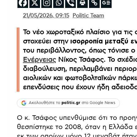
21/05/2026, 09:15
Politic Team
Το νέο χωροταξικό πλαίσιο για τις
στοχεύει στην
ισορροπία μεταξύ ε
του περιβάλλοντος, όπως τόνισε 
Ενέργειας
Νίκος Τσάφος. Το σχέδι
διαβούλευση, περιλαμβάνει περιορ
αιολικών και φωτοβολταϊκών πάρκ
επενδύσεις που έχουν ήδη αδειοδο
Ακολουθήστε το
politic.gr
στο Google News
Ο κ. Τσάφος υπενθύμισε ότι το προ
θεσπίστηκε το 2008, όταν η Ελλάδα 
εκ των οποίων μόνο 12 μεγαβάτ ήτα