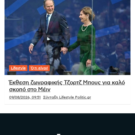
Lifestyle
Ό,τι είναι!
Έκθεση ζωγραφικής Τζορτζ Μπους για καλό
σκοπό στο Μέιν
09/08/2026, 09:51
Σύνταξη Lifestyle Politic.gr