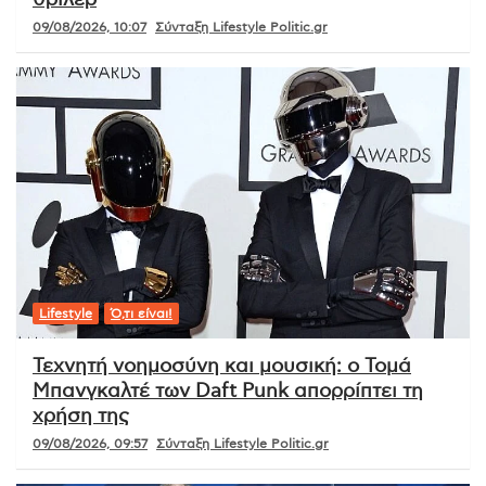
09/08/2026, 10:07
Σύνταξη Lifestyle Politic.gr
Lifestyle
Ό,τι είναι!
Τεχνητή νοημοσύνη και μουσική: ο Τομά
Μπανγκαλτέ των Daft Punk απορρίπτει τη
χρήση της
09/08/2026, 09:57
Σύνταξη Lifestyle Politic.gr