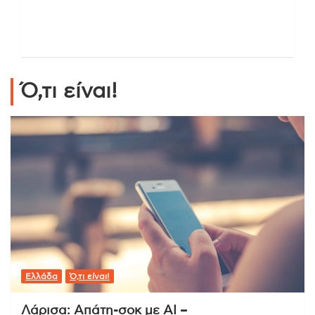
Ό,τι είναι!
Ελλάδα
Ό,τι είναι!
Λάρισα: Απάτη-σοκ με AI –