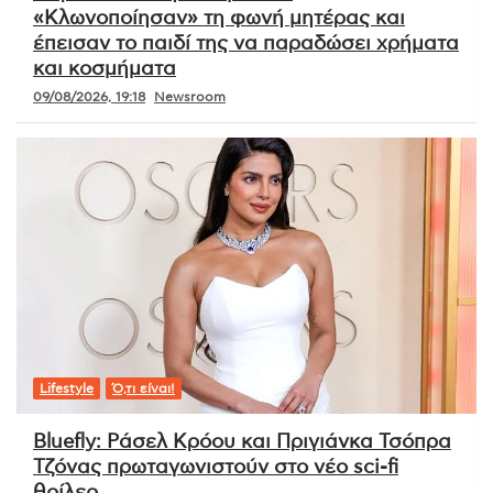
«Κλωνοποίησαν» τη φωνή μητέρας και
έπεισαν το παιδί της να παραδώσει χρήματα
και κοσμήματα
09/08/2026, 19:18
Newsroom
Lifestyle
Ό,τι είναι!
Bluefly: Ράσελ Κρόου και Πριγιάνκα Τσόπρα
Τζόνας πρωταγωνιστούν στο νέο sci-fi
θρίλερ