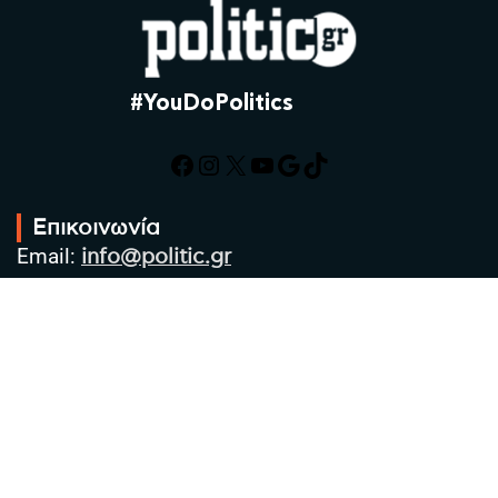
#YouDoPolitics
Facebook
Instagram
X
YouTube
Google
TikTok
Επικοινωνία
Email:
info@politic.gr
Τηλ:
+302310501850
Κιν:
+306986533609
Πολιτική Απορρήτου
Όροι χρήσης
Πολιτική Cookies