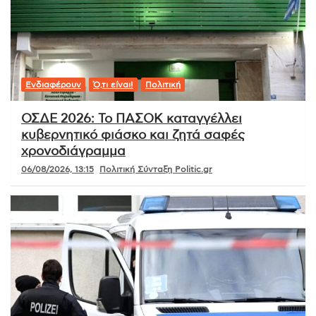
Ενδιαφέρουν
Ό,τι είναι!
Πολιτική
ΟΣΔΕ 2026: Το ΠΑΣΟΚ καταγγέλλει
κυβερνητικό φιάσκο και ζητά σαφές
χρονοδιάγραμμα
06/08/2026, 13:15
Πολιτική Σύνταξη Politic.gr