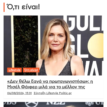
Ό,τι είναι!
Lifestyle
Ό,τι είναι!
«Δεν θέλω ξανά να πρωταγωνιστήσω»: η
Μισέλ Φάιφερ μιλά για το μέλλον της
06/08/2026, 15:31
Σύνταξη Lifestyle Politic.gr