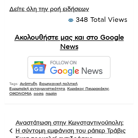
Δείτε όλη την ροή ειδήσεων
348 Total Views
Ακολουθήστε μας και στο Google
News
Tags:
Ανάπτυξη
,
βιομηχανική πολιτική
,
Ευρωπαϊκή ανταγωνιστικότητα
,
Κυριάκος Πιερρακάκης
,
ΟΙΚΟΝΟΜΙΑ
,
οοσα
,
παρίσι
Πλοήγηση
Αναστάτωση στην Κωνσταντινούπολη:
άρθρων
Η σύντομη εμφάνιση του ράπερ Τράβις