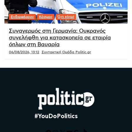
Ενδιαφέρουν
Κόσμος
Ό,τι είναι!
Συναγερμός στη Γερμανία: Ουκρανός
συνελήφθη για κατασκοπεία σε εταιρία
όπλων στη Βαυαρία
06/08/2026, 13:12
Συντακτική Ομάδα Politic.gr
#YouDoPolitics