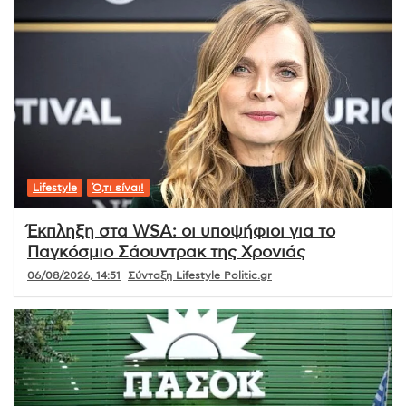
Lifestyle
Ό,τι είναι!
Έκπληξη στα WSA: οι υποψήφιοι για το
Παγκόσμιο Σάουντρακ της Χρονιάς
06/08/2026, 14:51
Σύνταξη Lifestyle Politic.gr