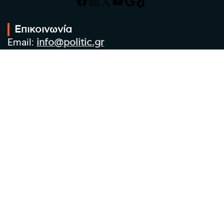
Facebook
Instagram
X
YouTube
Google
TikTok
Επικοινωνία
Email:
info@politic.gr
Τηλ:
+302310501850
Κιν:
+306986533609
Πολιτική Απορρήτου
Όροι χρήσης
Πολιτική Cookies
Πολιτική προστασίας προσωπικών
δεδομένων
Συντακτική Ομάδα
Στοιχεία Επιχείρησης