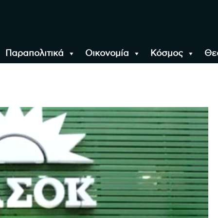
Παραπολιτικά
Οικονομία
Κόσμος
Θε
αλονίκη, την Ελλάδα κ