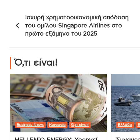
Πλοήγηση
Ισχυρή χρηματοοικονομική απόδοση
άρθρων
του ομίλου Singapore Airlines στο
πρώτο εξάμηνο του 2025
Ό,τι είναι!
Business News
Κοινωνία
Ό,τι είναι!
Ελλάδα
Ε