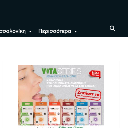
σσαλονίκη
Περισσότερα
αι όλο τον Κόσμο