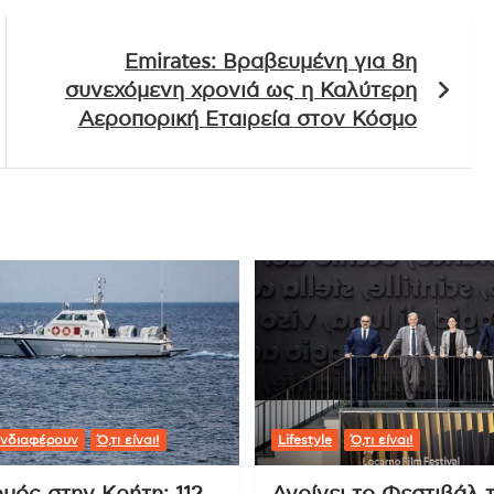
Emirates: Βραβευμένη για 8η
συνεχόμενη χρονιά ως η Καλύτερη
Αεροπορική Εταιρεία στον Κόσμο
νδιαφέρουν
Ό,τι είναι!
Lifestyle
Ό,τι είναι!