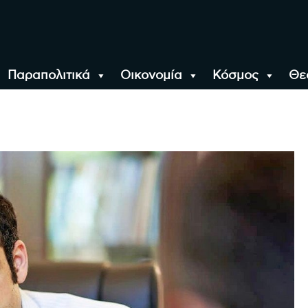
Παραπολιτικά
Οικονομία
Κόσμος
Θε
αλονίκη, την Ελλάδα κ