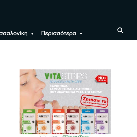
σσαλονίκη
Περισσότερα
αι όλο τον Κόσμο