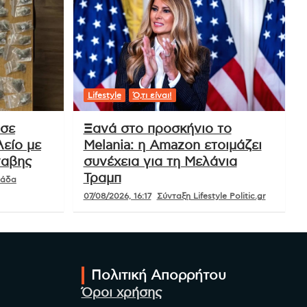
Lifestyle
Ό,τι είναι!
 σε
Ξανά στο προσκήνιο το
είο με
Melania: η Amazon ετοιμάζει
ναβης
συνέχεια για τη Μελάνια
Τραμπ
μάδα
07/08/2026, 16:17
Σύνταξη Lifestyle Politic.gr
Πολιτική Απορρήτου
Όροι χρήσης