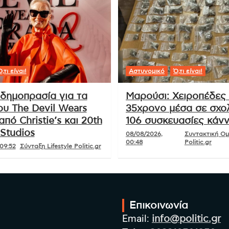
,τι είναι!
Αστυνομικό
Ό,τι είναι!
δημοπρασία για τα
Μαρούσι: Χειροπέδες
ου The Devil Wears
35χρονο μέσα σε σχολ
από Christie’s και 20th
106 συσκευασίες κάν
Studios
08/08/2026,
Συντακτική Ο
00:48
Politic.gr
09:52
Σύνταξη Lifestyle Politic.gr
Επικοινωνία
Email:
info@politic.gr