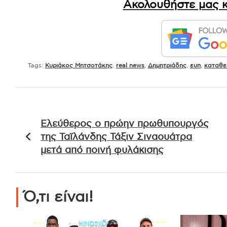
Ακολουθήστε μας κ
Tags:
Kυριάκος Μητσοτάκης
,
real news
,
Δημητριάδης
,
ευπ
,
καταθε
Πλοήγηση
Ελεύθερος ο πρώην πρωθυπουργός
άρθρων
της Ταϊλάνδης Τάξιν Σιναουάτρα
μετά από ποινή φυλάκισης
Ό,τι είναι!