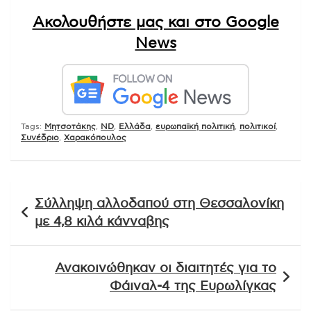
Ακολουθήστε μας και στο Google
News
Tags:
Mητσοτάκης
,
ND
,
Ελλάδα
,
ευρωπαϊκή πολιτική
,
πολιτικοί
,
Συνέδριο
,
Χαρακόπουλος
Πλοήγηση
Σύλληψη αλλοδαπού στη Θεσσαλονίκη
άρθρων
με 4,8 κιλά κάνναβης
Ανακοινώθηκαν οι διαιτητές για το
Φάιναλ-4 της Ευρωλίγκας