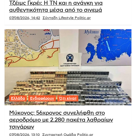
Τζέιμς Γκρέι: Η ΤΝ και η ανάγκη για
αυθεντικότητα μέσα από το σινεμά
07/08/2026, 14:42
Σύνταξη Lifestyle Politic.gr
Ελλάδα
Ενδιαφέρουν
Ό,τι είναι!
Μύκονος: 56χρονος συνελήφθη στο
αεροδρόμιο με 2.280 πακέτα λαθραίων
τσιγάρων
07/08/2026, 13:10
Συντακτική Ομάδα Politic.gr