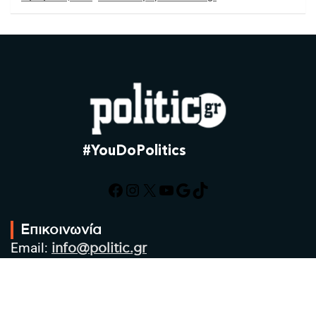
#YouDoPolitics
Facebook
Instagram
X
YouTube
Google
TikTok
Επικοινωνία
Email:
info@politic.gr
Τηλ:
+302310501850
Κιν:
+306986533609