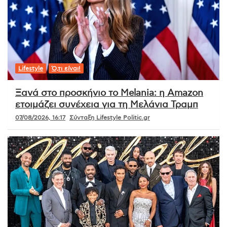
Lifestyle
Ό,τι είναι!
Ξανά στο προσκήνιο το Melania: η Amazon
ετοιμάζει συνέχεια για τη Μελάνια Τραμπ
07/08/2026, 16:17
Σύνταξη Lifestyle Politic.gr