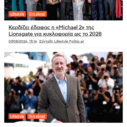
Lifestyle
Ό,τι είναι!
Κερδίζει έδαφος η «Michael 2» της
Lionsgate για κυκλοφορία ως το 2028
07/08/2026, 15:16
Σύνταξη Lifestyle Politic.gr
Lifestyle
Ό,τι είναι!