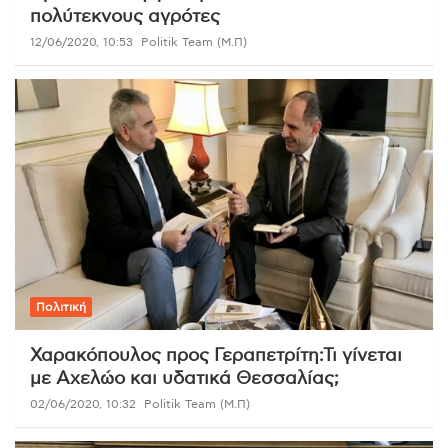
πολύτεκνους αγρότες
12/06/2020, 10:53
Politik Team (Μ.Π)
Πολιτική
Χαρακόπουλος προς Γεραπετρίτη:Τι γίνεται
με Αχελώο και υδατικά Θεσσαλίας;
02/06/2020, 10:32
Politik Team (Μ.Π)