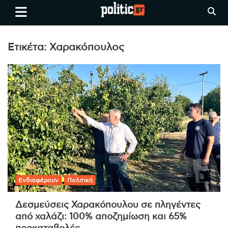
Skip
politic.gr
Ειδήσεις απο τη
to
Θεσσαλονίκη, την Ελλάδα και
content
όλο τον Κόσμο
Ετικέτα:
Χαρακόπουλος
Ενδιαφέρουν
Πολιτική
Δεσμεύσεις Χαρακόπουλου σε πληγέντες
από χαλάζι: 100% αποζημίωση και 65%