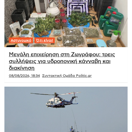
Αστυνομικό
Ό,τι είναι!
Μεγάλη επιχείρηση στη Ζωγράφου: τρεις
συλλήψεις για υδροπονική κάνναβη και
διακίνηση
08/08/2026, 18:34
Συντακτική Ομάδα Politic.gr