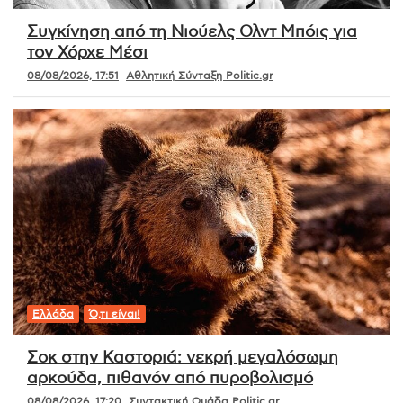
Συγκίνηση από τη Νιούελς Ολντ Μπόις για
τον Χόρχε Μέσι
08/08/2026, 17:51
Αθλητική Σύνταξη Politic.gr
Ελλάδα
Ό,τι είναι!
Σοκ στην Καστοριά: νεκρή μεγαλόσωμη
αρκούδα, πιθανόν από πυροβολισμό
08/08/2026, 17:20
Συντακτική Ομάδα Politic.gr