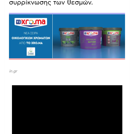
συρρίκνωσης των θεσμών.
in.gr