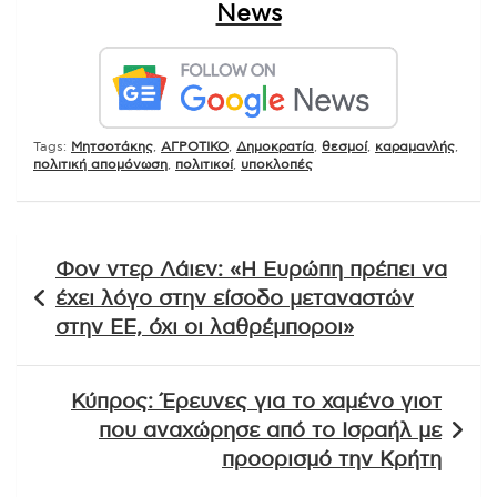
News
Tags:
Mητσοτάκης
,
ΑΓΡΟΤΙΚΟ
,
Δημοκρατία
,
θεσμοί
,
καραμανλής
,
πολιτική απομόνωση
,
πολιτικοί
,
υποκλοπές
Πλοήγηση
Φον ντερ Λάιεν: «Η Ευρώπη πρέπει να
άρθρων
έχει λόγο στην είσοδο μεταναστών
στην ΕΕ, όχι οι λαθρέμποροι»
Κύπρος: Έρευνες για το χαμένο γιοτ
που αναχώρησε από το Ισραήλ με
προορισμό την Κρήτη