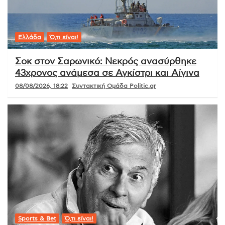
Ελλάδα
Ό,τι είναι!
Σοκ στον Σαρωνικό: Νεκρός ανασύρθηκε
43χρονος ανάμεσα σε Αγκίστρι και Αίγινα
08/08/2026, 18:22
Συντακτική Ομάδα Politic.gr
Sports & Bet
Ό,τι είναι!