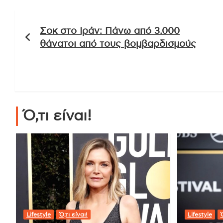
Πλοήγηση
Σοκ στο Ιράν: Πάνω από 3.000
άρθρων
θάνατοι από τους βομβαρδισμούς
Ό,τι είναι!
Lifestyle
Ό,τι είναι!
Lifestyle
Ό