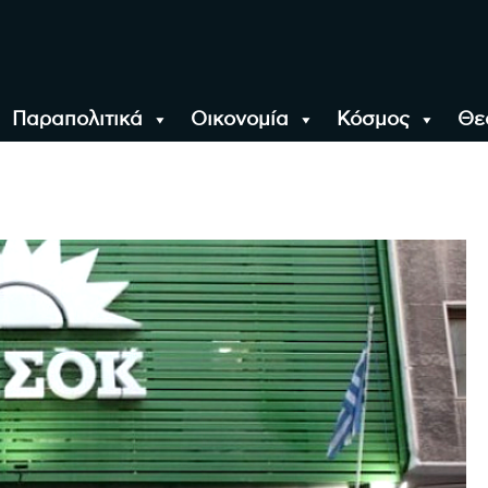
Παραπολιτικά
Οικονομία
Κόσμος
Θε
αλονίκη, την Ελλάδα κ