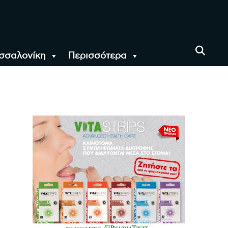
σσαλονίκη
Περισσότερα
αι όλο τον Κόσμο