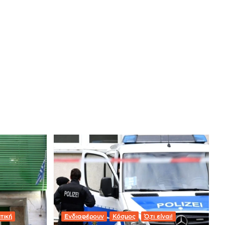
τική
Ενδιαφέρουν
Κόσμος
Ό,τι είναι!