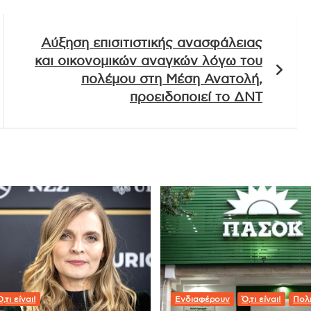
Αύξηση επισιτιστικής ανασφάλειας
και οικονομικών αναγκών λόγω του
πολέμου στη Μέση Ανατολή,
προειδοποιεί το ΔΝΤ
,τι είναι!
Ενδιαφέρουν
Ό,τι είναι!
Πολι