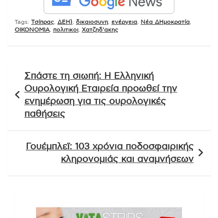
Tags:
Tσίπρας
,
ΔΕΗ}
,
δικαιοσυνη
,
ενέργεια
,
Νέα ΔΗμοκρατία
,
ΟΙΚΟΝΟΜΙΑ
,
πολιτικοι
,
Χατζηδ'ακης
Πλοήγηση
Σπάστε τη σιωπή: Η Ελληνική
άρθρων
Ουρολογική Εταιρεία προωθεί την
ενημέρωση για τις ουρολογικές
παθήσεις
Γουέμπλεϊ: 103 χρόνια ποδοσφαιρικής
κληρονομιάς και αναμνήσεων