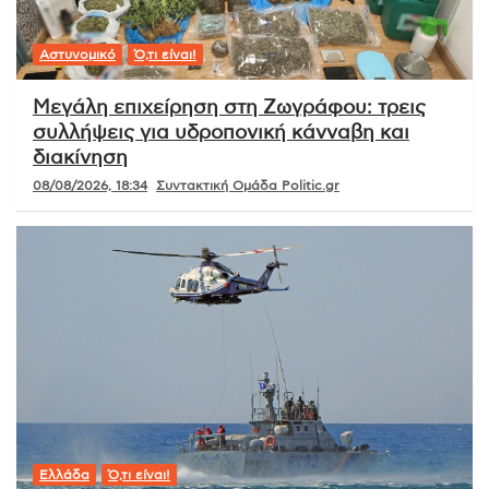
Αστυνομικό
Ό,τι είναι!
Μεγάλη επιχείρηση στη Ζωγράφου: τρεις
συλλήψεις για υδροπονική κάνναβη και
διακίνηση
08/08/2026, 18:34
Συντακτική Ομάδα Politic.gr
Ελλάδα
Ό,τι είναι!