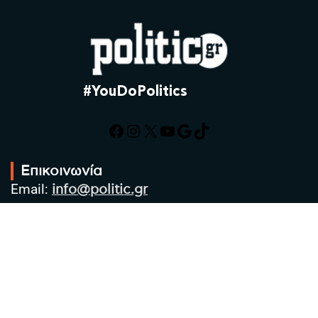
#YouDoPolitics
Facebook
Instagram
X
YouTube
Google
TikTok
Επικοινωνία
Email:
info@politic.gr
Τηλ:
+302310501850
Κιν:
+306986533609
Πολιτική Απορρήτου
Όροι χρήσης
Πολιτική Cookies