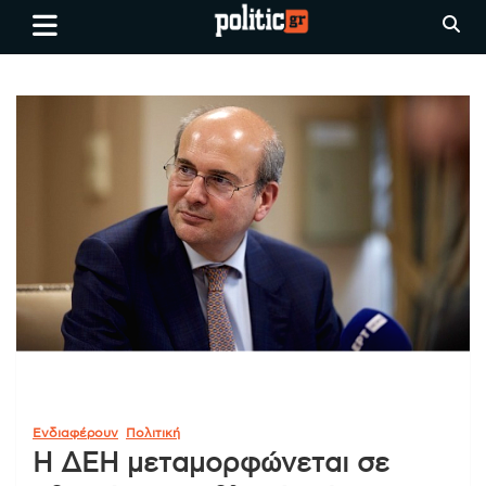
Skip
politic.gr
Ειδήσεις απο τη
to
Θεσσαλονίκη, την Ελλάδα και
content
όλο τον Κόσμο
Ενδιαφέρουν
Πολιτική
Η ΔΕΗ μεταμορφώνεται σε