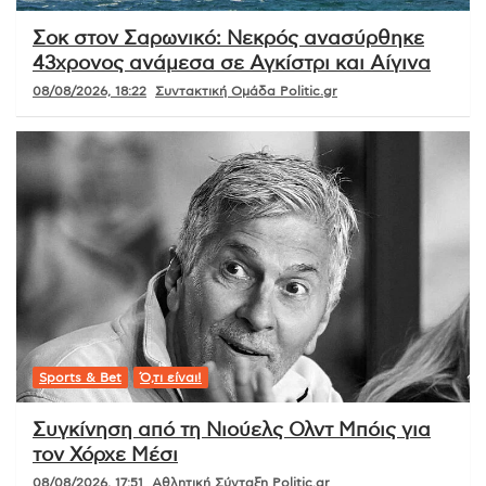
Σοκ στον Σαρωνικό: Νεκρός ανασύρθηκε
43χρονος ανάμεσα σε Αγκίστρι και Αίγινα
08/08/2026, 18:22
Συντακτική Ομάδα Politic.gr
Sports & Bet
Ό,τι είναι!
Συγκίνηση από τη Νιούελς Ολντ Μπόις για
τον Χόρχε Μέσι
08/08/2026, 17:51
Αθλητική Σύνταξη Politic.gr