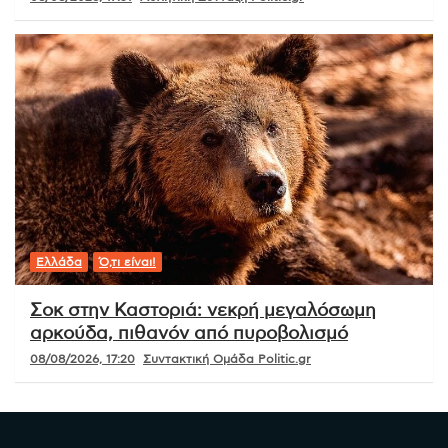
Ελλάδα
Ό,τι είναι!
Σοκ στην Καστοριά: νεκρή μεγαλόσωμη
αρκούδα, πιθανόν από πυροβολισμό
08/08/2026, 17:20
Συντακτική Ομάδα Politic.gr