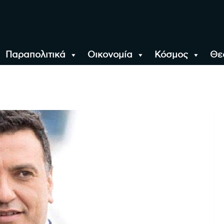
Παραπολιτικά
Οικονομία
Κόσμος
Θε
αλονίκη, την Ελλάδα κ