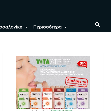
σσαλονίκη
Περισσότερα
αι όλο τον Κόσμο