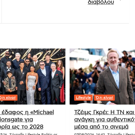
διαβόλου
,τι είναι!
Lifestyle
Ό,τι είναι!
ι έδαφος η «Michael
Τζέιμς Γκρέι: Η ΤΝ και
ionsgate για
ανάγκη για αυθεντικό
ρία ως το 2028
μέσα από το σινεμά
5:16
Σύνταξη Lifestyle Politic.gr
07/08/2026, 14:42
Σύνταξη Lifestyl