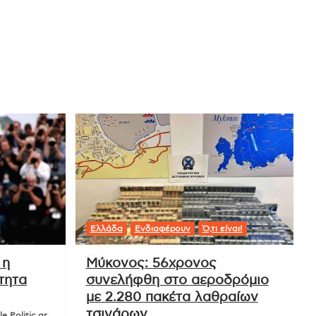
Ελλάδα
Ενδιαφέρουν
Ό,τι είναι!
 η
Μύκονος: 56χρονος
τητα
συνελήφθη στο αεροδρόμιο
με 2.280 πακέτα λαθραίων
τσιγάρων
e Politic.gr