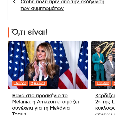
Crohn πολύ πριν από την εκδήλωση
των συμπτωμάτων
Ό,τι είναι!
Lifestyle
Ό,τι είναι!
Lifestyle
Ό
Ξανά στο προσκήνιο το
Κερδίζε
Melania: η Amazon ετοιμάζει
2» της L
συνέχεια για τη Μελάνια
κυκλοφο
Τραμπ
07/08/2026, 1