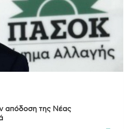
ην απόδοση της Νέας
ά