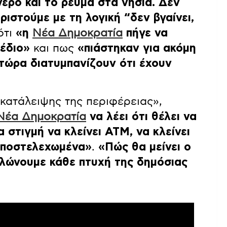
ερό και το ρεύμα στα νησιά. Δεν
ιριστούμε με τη λογική “δεν βγαίνει,
ότι
«η
Νέα Δημοκρατία
πήγε να
χέδιο»
και πως
«πιάστηκαν για ακόμη
 τώρα διατυμπανίζουν ότι έχουν
κατάλειψης της περιφέρειας»,
Νέα Δημοκρατία
να λέει ότι θέλει να
α στιγμή να κλείνει ATM, να κλείνει
 υποστελεχωμένα»
.
«Πώς θα μείνει ο
ιλώνουμε κάθε πτυχή της δημόσιας