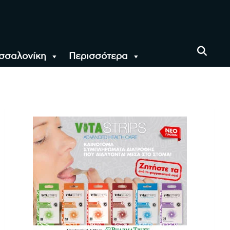
σσαλονίκη
Περισσότερα
αι όλο τον Κόσμο