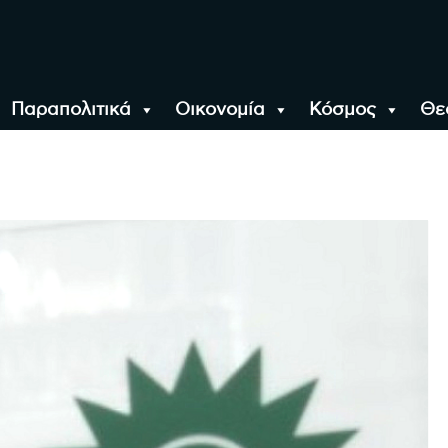
Παραπολιτικά
Οικονομία
Κόσμος
Θε
αλονίκη, την Ελλάδα κ