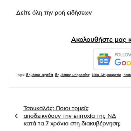
Δείτε όλη την ροή ειδήσεων
Ακολουθήστε μας κ
Tags:
δημόσια αγαθά
,
δημόσιες υπηρεσίες
,
Νέα ΔΗμοκρατία
,
πασ
Πλοήγηση
Τσουκαλάς: Ποιοι τομείς
άρθρων
αποδεικνύουν την επιτυχία της ΝΔ
κατά τα 7 χρόνια στη διακυβέρνηση;