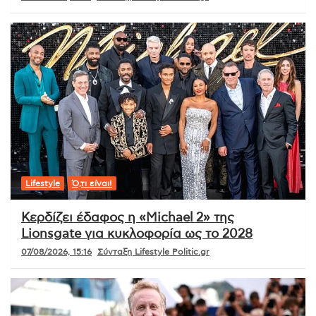
Lifestyle
Ό,τι είναι!
Κερδίζει έδαφος η «Michael 2» της
Lionsgate για κυκλοφορία ως το 2028
07/08/2026, 15:16
Σύνταξη Lifestyle Politic.gr