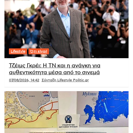
Lifestyle
Ό,τι είναι!
Τζέιμς Γκρέι: Η ΤΝ και η ανάγκη για
αυθεντικότητα μέσα από το σινεμά
07/08/2026, 14:42
Σύνταξη Lifestyle Politic.gr