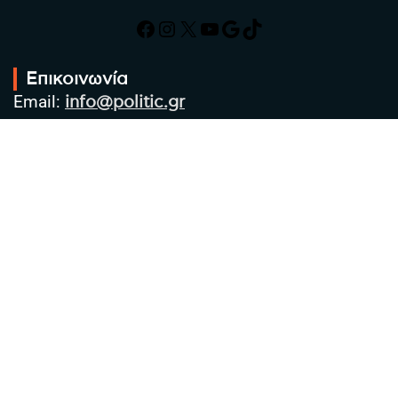
Facebook
Instagram
X
YouTube
Google
TikTok
Επικοινωνία
Email:
info@politic.gr
Τηλ:
+302310501850
Κιν:
+306986533609
Πολιτική Απορρήτου
Όροι χρήσης
Πολιτική Cookies
Πολιτική προστασίας προσωπικών
δεδομένων
Συντακτική Ομάδα
Στοιχεία Επιχείρησης