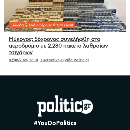
Ελλάδα
Ενδιαφέρουν
Ό,τι είναι!
Μύκονος: 56χρονος συνελήφθη στο
αεροδρόμιο με 2.280 πακέτα λαθραίων
τσιγάρων
07/08/2026, 13:10
Συντακτική Ομάδα Politic.gr
#YouDoPolitics