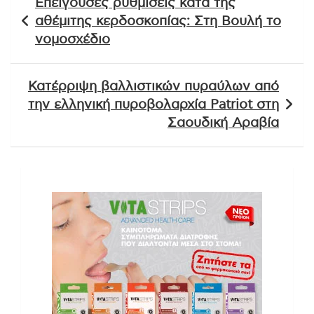
Επείγουσες ρυθμίσεις κατά της
άρθρων
αθέμιτης κερδοσκοπίας: Στη Βουλή το
νομοσχέδιο
Κατέρριψη βαλλιστικών πυραύλων από
την ελληνική πυροβολαρχία Patriot στη
Σαουδική Αραβία