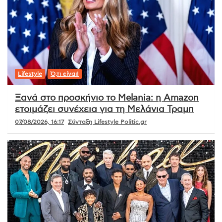
Lifestyle
Ό,τι είναι!
Ξανά στο προσκήνιο το Melania: η Amazon
ετοιμάζει συνέχεια για τη Μελάνια Τραμπ
07/08/2026, 16:17
Σύνταξη Lifestyle Politic.gr