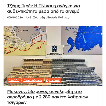
Τζέιμς Γκρέι: Η ΤΝ και η ανάγκη για
αυθεντικότητα μέσα από το σινεμά
07/08/2026, 14:42
Σύνταξη Lifestyle Politic.gr
Ελλάδα
Ενδιαφέρουν
Ό,τι είναι!
Μύκονος: 56χρονος συνελήφθη στο
αεροδρόμιο με 2.280 πακέτα λαθραίων
τσιγάρων