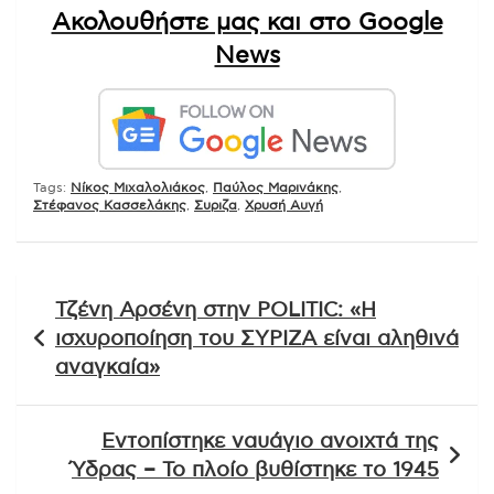
Ακολουθήστε μας και στο Google
News
Tags:
Νίκος Μιχαλολιάκος
,
Παύλος Μαρινάκης
,
Στέφανος Κασσελάκης
,
Συριζα
,
Χρυσή Αυγή
Πλοήγηση
Τζένη Αρσένη στην POLITIC: «Η
άρθρων
ισχυροποίηση του ΣΥΡΙΖΑ είναι αληθινά
αναγκαία»
Εντοπίστηκε ναυάγιο ανοιχτά της
Ύδρας – Το πλοίο βυθίστηκε το 1945