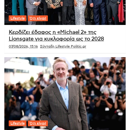
Lifestyle
Ό,τι είναι!
Κερδίζει έδαφος η «Michael 2» της
Lionsgate για κυκλοφορία ως το 2028
07/08/2026, 15:16
Σύνταξη Lifestyle Politic.gr
Lifestyle
Ό,τι είναι!