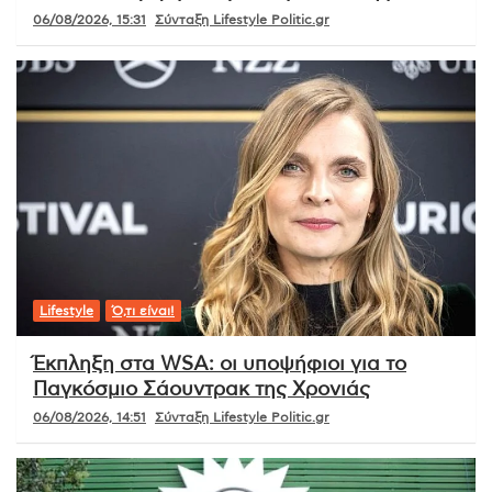
06/08/2026, 15:31
Σύνταξη Lifestyle Politic.gr
Lifestyle
Ό,τι είναι!
Έκπληξη στα WSA: οι υποψήφιοι για το
Παγκόσμιο Σάουντρακ της Χρονιάς
06/08/2026, 14:51
Σύνταξη Lifestyle Politic.gr