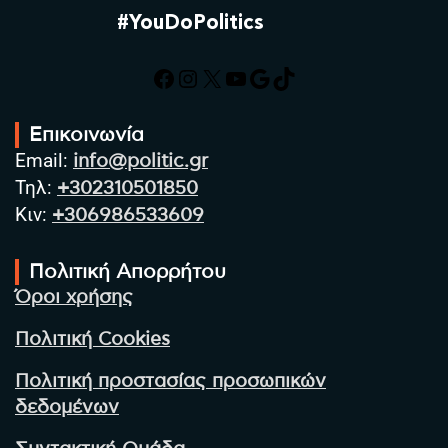
#YouDoPolitics
Facebook
Instagram
X
YouTube
Google
TikTok
Επικοινωνία
Email:
info@politic.gr
Τηλ:
+302310501850
Κιν:
+306986533609
Πολιτική Απορρήτου
Όροι χρήσης
Πολιτική Cookies
Πολιτική προστασίας προσωπικών
δεδομένων