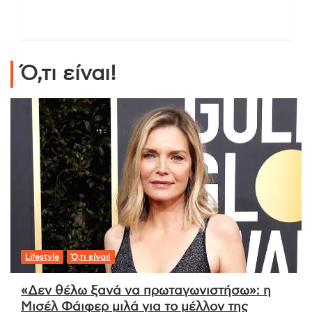
Ό,τι είναι!
Lifestyle
Ό,τι είναι!
«Δεν θέλω ξανά να πρωταγωνιστήσω»: η
Μισέλ Φάιφερ μιλά για το μέλλον της