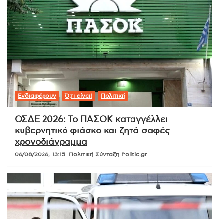
Ενδιαφέρουν
Ό,τι είναι!
Πολιτική
ΟΣΔΕ 2026: Το ΠΑΣΟΚ καταγγέλλει
κυβερνητικό φιάσκο και ζητά σαφές
χρονοδιάγραμμα
06/08/2026, 13:15
Πολιτική Σύνταξη Politic.gr