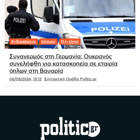
Ενδιαφέρουν
Κόσμος
Ό,τι είναι!
Συναγερμός στη Γερμανία: Ουκρανός
συνελήφθη για κατασκοπεία σε εταιρία
όπλων στη Βαυαρία
06/08/2026, 13:12
Συντακτική Ομάδα Politic.gr