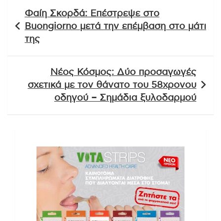
Πλοήγηση
Φαίη Σκορδά: Επέστρεψε στο
άρθρων
Buongiorno μετά την επέμβαση στο μάτι
της
Νέος Κόσμος: Δύο προσαγωγές
σχετικά με τον θάνατο του 58χρονου
οδηγού – Σημάδια ξυλοδαρμού