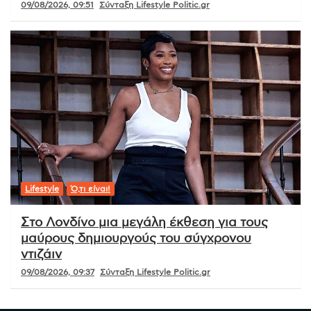
09/08/2026, 09:51
Σύνταξη Lifestyle Politic.gr
Lifestyle
Ό,τι είναι!
Στο Λονδίνο μια μεγάλη έκθεση για τους
μαύρους δημιουργούς του σύγχρονου
ντιζάιν
09/08/2026, 09:37
Σύνταξη Lifestyle Politic.gr