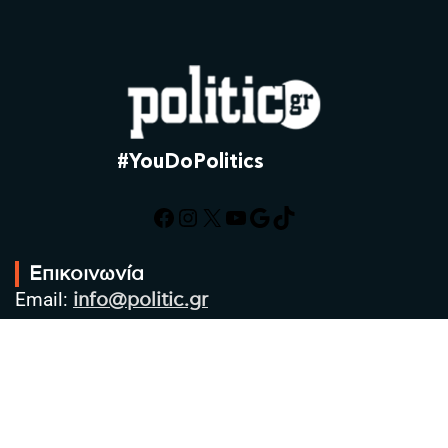
#YouDoPolitics
Facebook
Instagram
X
YouTube
Google
TikTok
Επικοινωνία
Email:
info@politic.gr
Τηλ:
+302310501850
Κιν:
+306986533609
Πολιτική Απορρήτου
Όροι χρήσης