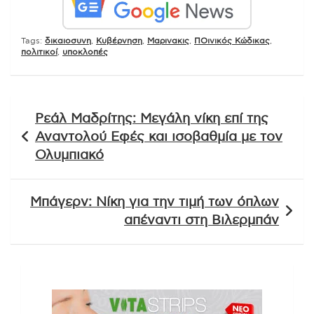
Tags:
δικαιοσυνη
,
Κυβέρνηση
,
Μαρινακις
,
ΠΟινικός Κώδικας
,
πολιτικοί
,
υποκλοπές
Πλοήγηση
Ρεάλ Μαδρίτης: Μεγάλη νίκη επί της
άρθρων
Αναντολού Εφές και ισοβαθμία με τον
Ολυμπιακό
Μπάγερν: Νίκη για την τιμή των όπλων
απέναντι στη Βιλερμπάν