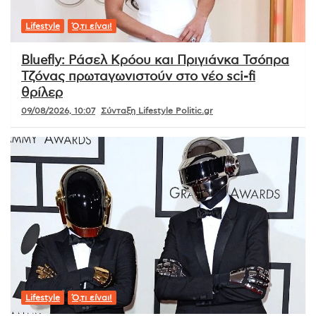
Lifestyle
Ό,τι είναι!
Bluefly: Ράσελ Κρόου και Πριγιάνκα Τσόπρα
Τζόνας πρωταγωνιστούν στο νέο sci-fi
θρίλερ
09/08/2026, 10:07
Σύνταξη Lifestyle Politic.gr
Lifestyle
Ό,τι είναι!