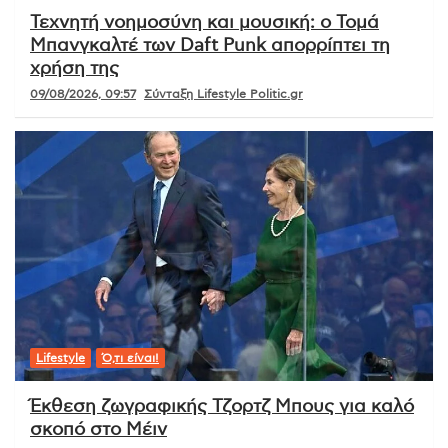
Τεχνητή νοημοσύνη και μουσική: ο Τομά
Μπανγκαλτέ των Daft Punk απορρίπτει τη
χρήση της
09/08/2026, 09:57
Σύνταξη Lifestyle Politic.gr
Lifestyle
Ό,τι είναι!
Έκθεση ζωγραφικής Τζορτζ Μπους για καλό
σκοπό στο Μέιν