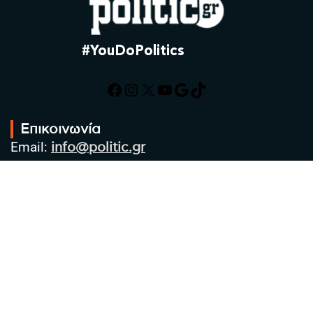
#YouDoPolitics
Facebook
Instagram
X
YouTube
Google
TikTok
Επικοινωνία
Email:
info@politic.gr
Τηλ:
+302310501850
Κιν:
+306986533609
Πολιτική Απορρήτου
Όροι χρήσης
Πολιτική Cookies
Πολιτική προστασίας προσωπικών