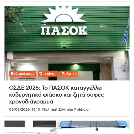
Ενδιαφέρουν
Ό,τι είναι!
Πολιτική
ΟΣΔΕ 2026: Το ΠΑΣΟΚ καταγγέλλει
κυβερνητικό φιάσκο και ζητά σαφές
χρονοδιάγραμμα
06/08/2026, 13:15
Πολιτική Σύνταξη Politic.gr