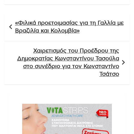
Πλοήγηση
«Φιλικά προετοιμασίας για τη Γαλλία με
άρθρων
Βραζιλία και Κολομβία»
Χαιρετισμός του Προέδρου της
Δημοκρατίας Κωνσταντίνου Τασούλα
στο συνέδριο για τον Κωνσταντίνο
Τσάτσο