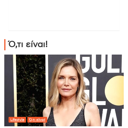
Ό,τι είναι!
Lifestyle
Ό,τι είναι!