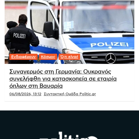
Ενδιαφέρουν
Κόσμος
Ό,τι είναι!
Συναγερμός στη Γερμανία: Ουκρανός
συνελήφθη για κατασκοπεία σε εταιρία
όπλων στη Βαυαρία
06/08/2026, 13:12
Συντακτική Ομάδα Politic.gr