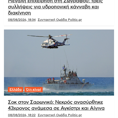
Μεγάλη επιχείρηση στη Ζωγράφου: τρεις
συλλήψεις για υδροπονική κάνναβη και
διακίνηση
08/08/2026, 18:34
Συντακτική Ομάδα Politic.gr
Ελλάδα
Ό,τι είναι!
Σοκ στον Σαρωνικό: Νεκρός ανασύρθηκε
43χρονος ανάμεσα σε Αγκίστρι και Αίγινα
08/08/2026, 18:22
Συντακτική Ομάδα Politic.gr