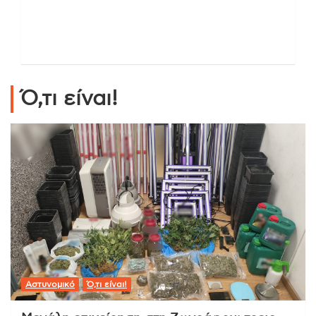
Ό,τι είναι!
Αστυνομικό
Ό,τι είναι!