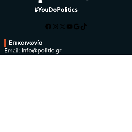
#YouDoPolitics
Facebook
Instagram
X
YouTube
Google
TikTok
Επικοινωνία
Email:
info@politic.gr
Τηλ:
+302310501850
Κιν:
+306986533609
Πολιτική Απορρήτου
Όροι χρήσης
Πολιτική Cookies
Πολιτική προστασίας προσωπικών
δεδομένων