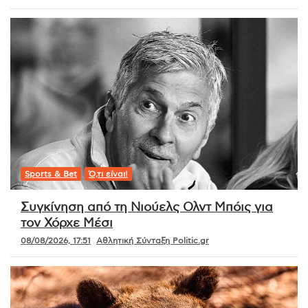
Sports & Bet
Ό,τι είναι!
Συγκίνηση από τη Νιούελς Ολντ Μπόις για
τον Χόρχε Μέσι
08/08/2026, 17:51
Αθλητική Σύνταξη Politic.gr