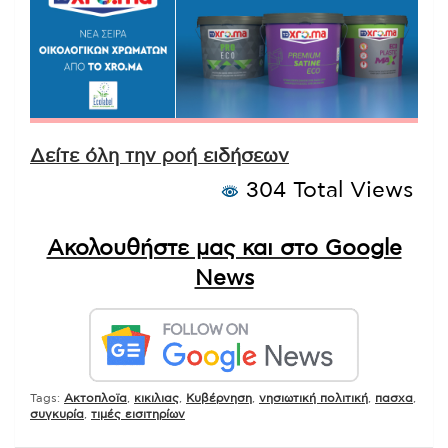
Δείτε όλη την ροή ειδήσεων
304 Total Views
Ακολουθήστε μας και στο Google
News
Tags:
Ακτοπλοϊα
,
κικιλιας
,
Κυβέρνηση
,
νησιωτική πολιτική
,
πασχα
,
συγκυρία
,
τιμές εισιτηρίων