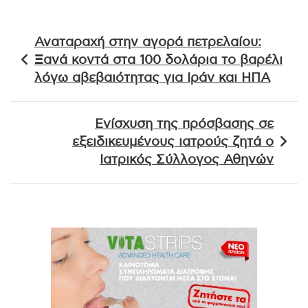
Πλοήγηση
Αναταραχή στην αγορά πετρελαίου:
άρθρων
Ξανά κοντά στα 100 δολάρια το βαρέλι
λόγω αβεβαιότητας για Ιράν και ΗΠΑ
Ενίσχυση της πρόσβασης σε
εξειδικευμένους ιατρούς ζητά ο
Ιατρικός Σύλλογος Αθηνών