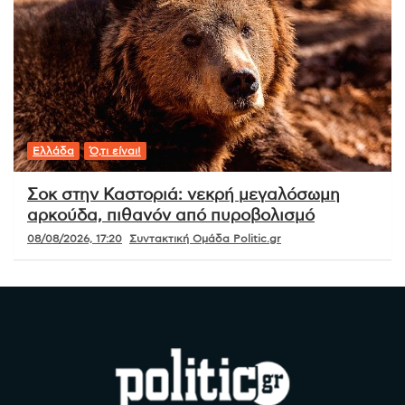
Ελλάδα
Ό,τι είναι!
Σοκ στην Καστοριά: νεκρή μεγαλόσωμη
αρκούδα, πιθανόν από πυροβολισμό
08/08/2026, 17:20
Συντακτική Ομάδα Politic.gr