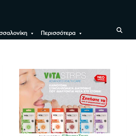
σσαλονίκη
Περισσότερα
αι όλο τον Κόσμο