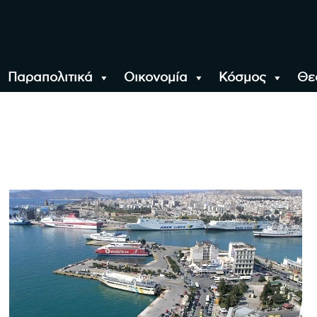
Παραπολιτικά
Οικονομία
Κόσμος
Θε
αλονίκη, την Ελλάδα κ