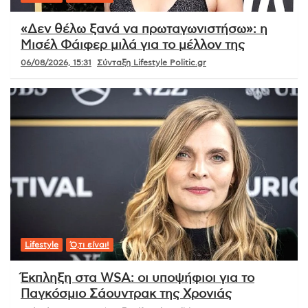
«Δεν θέλω ξανά να πρωταγωνιστήσω»: η
Μισέλ Φάιφερ μιλά για το μέλλον της
06/08/2026, 15:31
Σύνταξη Lifestyle Politic.gr
Lifestyle
Ό,τι είναι!
Έκπληξη στα WSA: οι υποψήφιοι για το
Παγκόσμιο Σάουντρακ της Χρονιάς