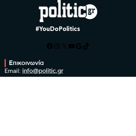
#YouDoPolitics
Facebook
Instagram
X
YouTube
Google
TikTok
Επικοινωνία
Email:
info@politic.gr
Τηλ:
+302310501850
Κιν:
+306986533609
Πολιτική Απορρήτου
Όροι χρήσης
Πολιτική Cookies