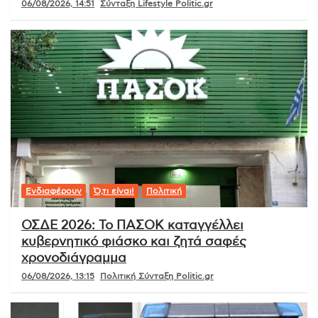
06/08/2026, 14:51
Σύνταξη Lifestyle Politic.gr
Ενδιαφέρουν
Ό,τι είναι!
Πολιτική
ΟΣΔΕ 2026: Το ΠΑΣΟΚ καταγγέλλει
κυβερνητικό φιάσκο και ζητά σαφές
χρονοδιάγραμμα
06/08/2026, 13:15
Πολιτική Σύνταξη Politic.gr