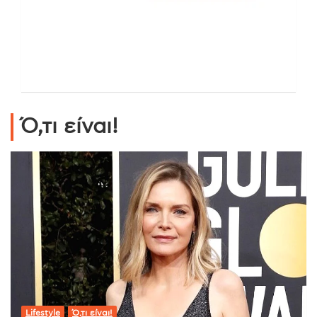
Ό,τι είναι!
Lifestyle
Ό,τι είναι!