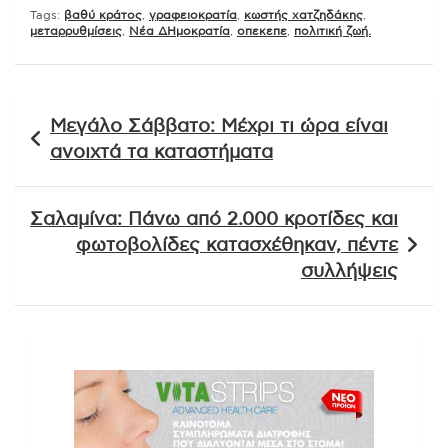
Tags:
βαθύ κράτος
,
γραφειοκρατία
,
κωστής χατζηδάκης
,
μεταρρυθμίσεις
,
Νέα ΔΗμοκρατία
,
οπεκεπε
,
πολιτική ζωή.
Πλοήγηση
Μεγάλο Σάββατο: Μέχρι τι ώρα είναι
άρθρων
ανοιχτά τα καταστήματα
Σαλαμίνα: Πάνω από 2.000 κροτίδες και
φωτοβολίδες κατασχέθηκαν, πέντε
συλλήψεις