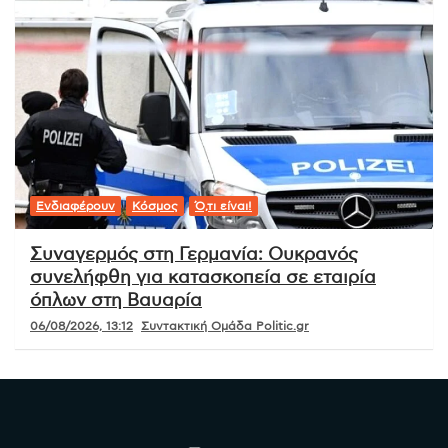
Ενδιαφέρουν
Κόσμος
Ό,τι είναι!
Συναγερμός στη Γερμανία: Ουκρανός
συνελήφθη για κατασκοπεία σε εταιρία
όπλων στη Βαυαρία
06/08/2026, 13:12
Συντακτική Ομάδα Politic.gr