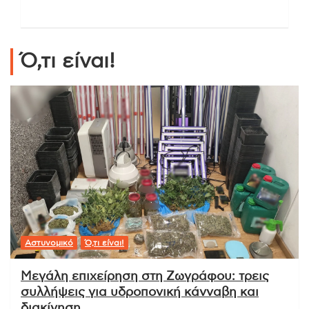
Ό,τι είναι!
Αστυνομικό
Ό,τι είναι!
Μεγάλη επιχείρηση στη Ζωγράφου: τρεις
συλλήψεις για υδροπονική κάνναβη και
διακίνηση