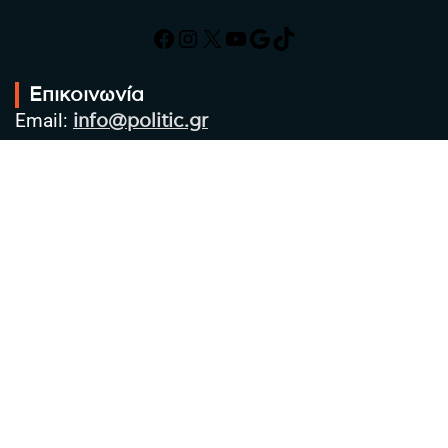
Facebook
Instagram
X
YouTube
Google
TikTok
Επικοινωνία
Email:
info@politic.gr
Τηλ:
+302310501850
Κιν:
+306986533609
Πολιτική Απορρήτου
Όροι χρήσης
Πολιτική Cookies
Πολιτική προστασίας προσωπικών
δεδομένων
Συντακτική Ομάδα