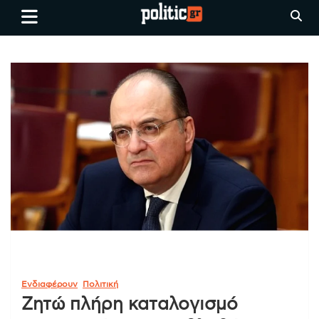
Skip
politic.gr
Ειδήσεις απο τη
to
Θεσσαλονίκη, την Ελλάδα και
content
όλο τον Κόσμο
Ενδιαφέρουν
Πολιτική
Ζητώ πλήρη καταλογισμό