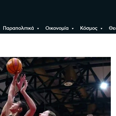
Παραπολιτικά
Οικονομία
Κόσμος
Θε
αλονίκη, την Ελλάδα κ