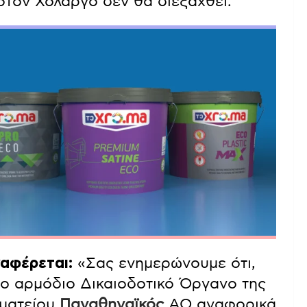
στον Χολαργό δεν θα διεξαχθεί.
αφέρεται:
«Σας ενημερώνουμε ότι,
ο αρμόδιο Δικαιοδοτικό Όργανο της
ωματείου
Παν
αθηναϊκός
ΑΟ αναφορικά