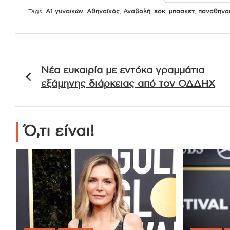
Tags:
Α1 γυναικών
,
Αθηναϊκός
,
Αναβολή
,
εοκ
,
μπασκετ
,
παναθηνα
Πλοήγηση
Νέα ευκαιρία με εντόκα γραμμάτια
άρθρων
εξάμηνης διάρκειας από τον ΟΔΔΗΧ
Ό,τι είναι!