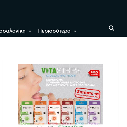
σσαλονίκη
Περισσότερα
αι όλο τον Κόσμο