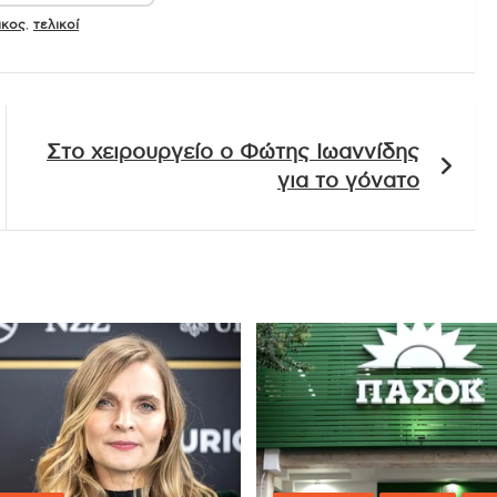
ικος
,
τελικοί
Στο χειρουργείο ο Φώτης Ιωαννίδης
για το γόνατο