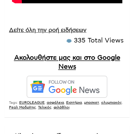
Δείτε όλη την ροή ειδήσεων
335 Total Views
Ακολουθήστε μας και στο Google
News
Tags:
EUROLEAGUE
,
ασφάλεια
,
Εισιτήρια
,
μπασκετ
,
ολυμπιακός
,
Ρεαλ Μαδρίτης
,
Τελικός
,
φιλάθλοι
Πλοήγηση