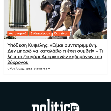
Αστυνομικό
Ενδιαφέρουν
Ό,τι είναι!
Υπόθεση Κυψέλης: «Είμαι συντετριμμένη.
Δεν μπορώ να καταλάβω τι έχει συμβεί» – Τι
λέει το ζευγάρι Αμερικανών κηδεμόνων του
26χρονου
07/08/2026, 11:55
Newsroom