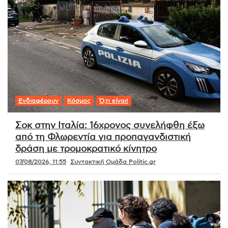
Ενδιαφέρουν
Κόσμος
Ό,τι είναι!
Σοκ στην Ιταλία: 16χρονος συνελήφθη έξω
από τη Φλωρεντία για προπαγανδιστική
δράση με τρομοκρατικό κίνητρο
07/08/2026, 11:55
Συντακτική Ομάδα Politic.gr