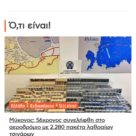
Ό,τι είναι!
Ελλάδα
Ενδιαφέρουν
Ό,τι είναι!
Μύκονος: 56χρονος συνελήφθη στο
αεροδρόμιο με 2.280 πακέτα λαθραίων
τσιγάρων