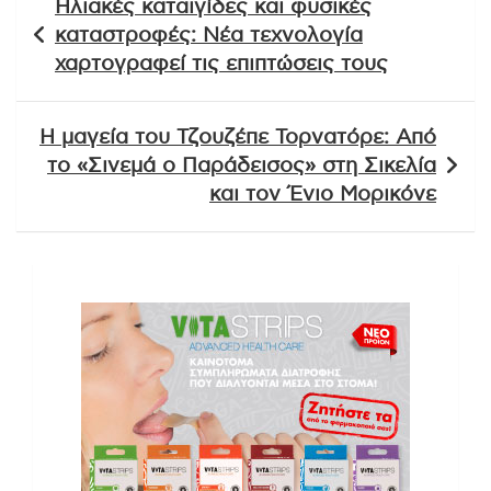
Ηλιακές καταιγίδες και φυσικές
άρθρων
καταστροφές: Νέα τεχνολογία
χαρτογραφεί τις επιπτώσεις τους
Η μαγεία του Τζουζέπε Τορνατόρε: Από
το «Σινεμά ο Παράδεισος» στη Σικελία
και τον Ένιο Μορικόνε