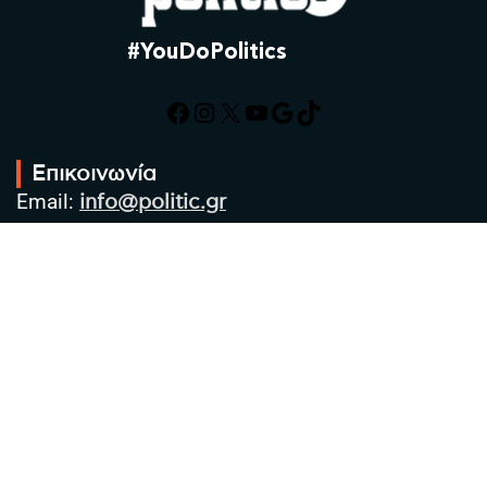
#YouDoPolitics
Facebook
Instagram
X
YouTube
Google
TikTok
Επικοινωνία
Email:
info@politic.gr
Τηλ:
+302310501850
Κιν:
+306986533609
Πολιτική Απορρήτου
Όροι χρήσης
Πολιτική Cookies
Πολιτική προστασίας προσωπικών
δεδομένων