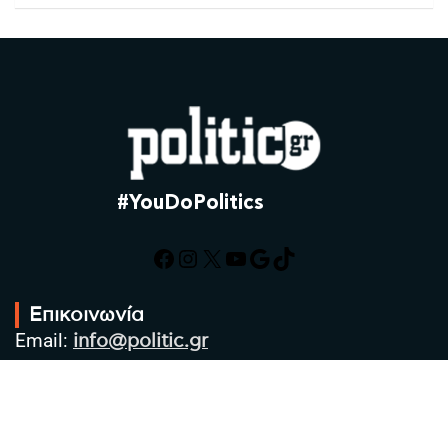
#YouDoPolitics
Facebook
Instagram
X
YouTube
Google
TikTok
Επικοινωνία
Email:
info@politic.gr
Τηλ:
+302310501850
Κιν:
+306986533609