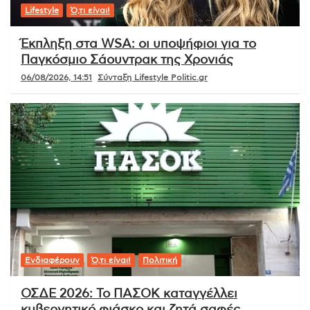
Lifestyle
Ό,τι είναι!
Έκπληξη στα WSA: οι υποψήφιοι για το
Παγκόσμιο Σάουντρακ της Χρονιάς
06/08/2026, 14:51
Σύνταξη Lifestyle Politic.gr
Ενδιαφέρουν
Ό,τι είναι!
Πολιτική
ΟΣΔΕ 2026: Το ΠΑΣΟΚ καταγγέλλει