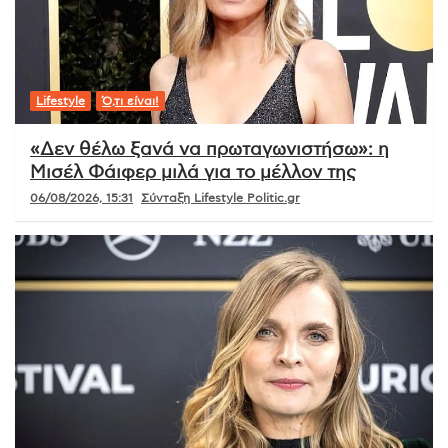
Lifestyle
Ό,τι είναι!
«Δεν θέλω ξανά να πρωταγωνιστήσω»: η
Μισέλ Φάιφερ μιλά για το μέλλον της
06/08/2026, 15:31
Σύνταξη Lifestyle Politic.gr