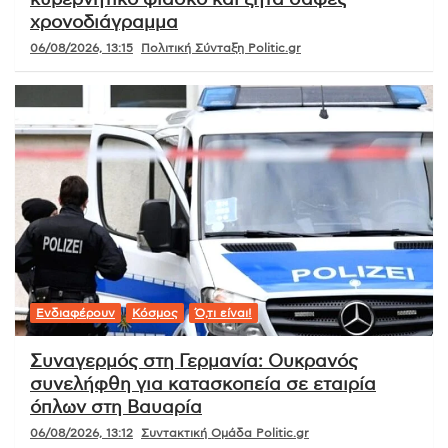
κυβερνητικό φιάσκο και ζητά σαφές
χρονοδιάγραμμα
06/08/2026, 13:15
Πολιτική Σύνταξη Politic.gr
Ενδιαφέρουν
Κόσμος
Ό,τι είναι!
Συναγερμός στη Γερμανία: Ουκρανός
συνελήφθη για κατασκοπεία σε εταιρία
όπλων στη Βαυαρία
06/08/2026, 13:12
Συντακτική Ομάδα Politic.gr