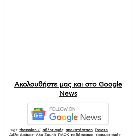
Ακολουθήστε μας και στο Google
News
Tags:
thessaloniki
,
αθλητισμός
,
αποκατάσταση
,
Γόνατο
,
Δόξα Δράμας
,
Λέο Ζαμπά
,
ΠΑΟΚ
,
ποδόσφαιρο
,
τραυματισμός
,