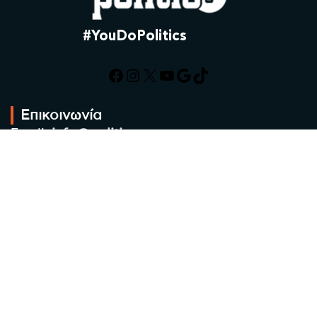
#YouDoPolitics
Facebook
Instagram
X
YouTube
Google
TikTok
Επικοινωνία
Email:
info@politic.gr
Τηλ:
+302310501850
Κιν:
+306986533609
Πολιτική Απορρήτου
Όροι χρήσης
Πολιτική Cookies
Πολιτική προστασίας προσωπικών
δεδομένων