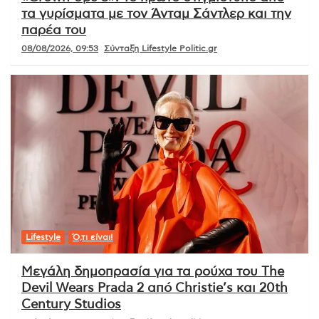
τα γυρίσματα με τον Άνταμ Σάντλερ και την
παρέα του
08/08/2026, 09:53
Σύνταξη Lifestyle Politic.gr
Lifestyle
Ό,τι είναι!
Μεγάλη δημοπρασία για τα ρούχα του The
Devil Wears Prada 2 από Christie’s και 20th
Century Studios