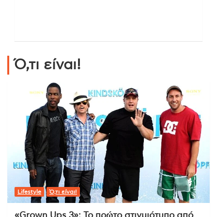
Ό,τι είναι!
Lifestyle
Ό,τι είναι!
«Grown Ups 3»: Το πρώτο στιγμιότυπο από