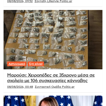
08/08/2026, 09:52
Σύνταξη Lifestyle Politic.gr
Αστυνομικό
Ό,τι είναι!
Μαρούσι: Χειροπέδες σε 35χρονο μέσα σε
σχολείο με 106 συσκευασίες κάνναβης
08/08/2026, 00:48
Συντακτική Ομάδα Politic.gr