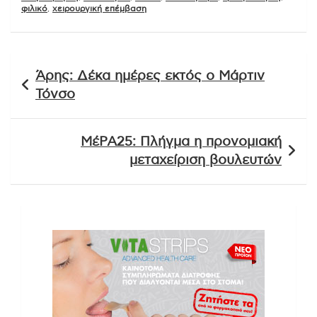
φιλικό
,
χειρουργική επέμβαση
Πλοήγηση
Άρης: Δέκα ημέρες εκτός ο Μάρτιν
άρθρων
Τόνσο
ΜέΡΑ25: Πλήγμα η προνομιακή
μεταχείριση βουλευτών