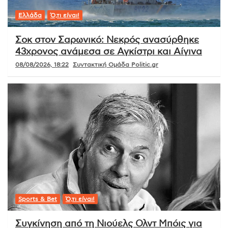
Ελλάδα
Ό,τι είναι!
Σοκ στον Σαρωνικό: Νεκρός ανασύρθηκε
43χρονος ανάμεσα σε Αγκίστρι και Αίγινα
08/08/2026, 18:22
Συντακτική Ομάδα Politic.gr
Sports & Bet
Ό,τι είναι!
Συγκίνηση από τη Νιούελς Ολντ Μπόις για