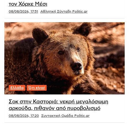
τον Χόρχε Μέσι
08/08/2026, 17:51
Αθλητική Σύνταξη Politic.gr
Ελλάδα
Ό,τι είναι!
Σοκ στην Καστοριά: νεκρή μεγαλόσωμη
αρκούδα, πιθανόν από πυροβολισμό
08/08/2026, 17:20
Συντακτική Ομάδα Politic.gr