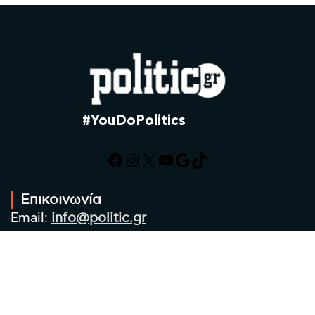
#YouDoPolitics
Facebook
Instagram
X
YouTube
Google
TikTok
Επικοινωνία
Email:
info@politic.gr
Τηλ:
+302310501850
Κιν:
+306986533609
Πολιτική Απορρήτου
Όροι χρήσης