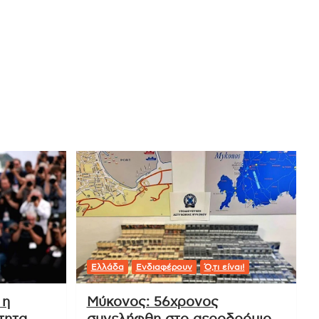
Ελλάδα
Ενδιαφέρουν
Ό,τι είναι!
 η
Μύκονος: 56χρονος