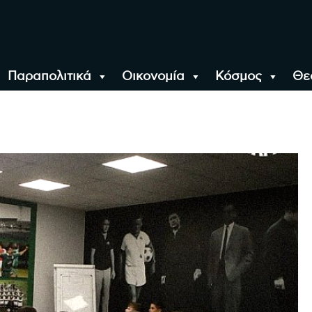
Παραπολιτικά
Οικονομία
Κόσμος
Θε
αλονίκη, την Ελλάδα κ