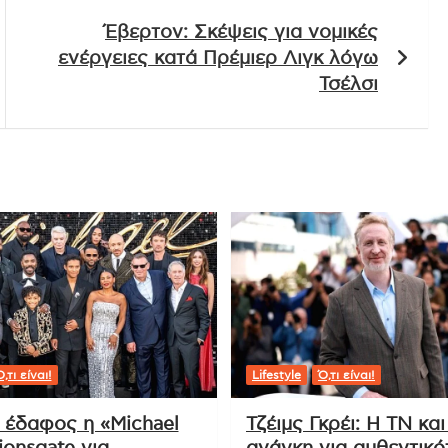
Έβερτον: Σκέψεις για νομικές
ενέργειες κατά Πρέμιερ Λιγκ λόγω
Τσέλσι
,τι είναι!
Lifestyle
Ό,τι είναι!
ι έδαφος η «Michael
Τζέιμς Γκρέι: Η ΤΝ και