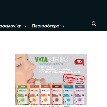
σσαλονίκη
Περισσότερα
αι όλο τον Κόσμο