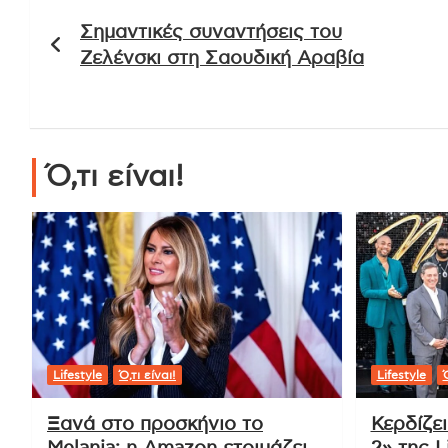
Πλοήγηση
Σημαντικές συναντήσεις του
άρθρων
Ζελένσκι στη Σαουδική Αραβία
Ό,τι είναι!
Lifestyle
Ό,τι είναι!
Lifestyle
Ό
Ξανά στο προσκήνιο το
Κερδίζε