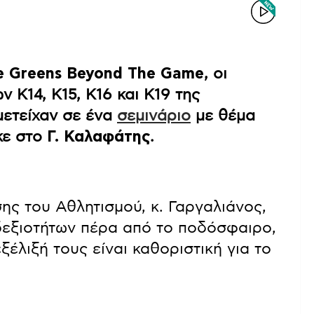
e Greens Beyond The Game
, οι
 Κ14, Κ15, Κ16 και Κ19 της
ετείχαν σε ένα
σεμινάριο
με θέμα
κε στο
Γ. Καλαφάτης
.
ς του Αθλητισμού, κ. Γαργαλιάνος,
δεξιοτήτων πέρα από το ποδόσφαιρο,
έλιξή τους είναι καθοριστική για το