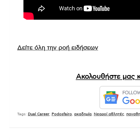
Δείτε όλη την ροή ειδήσεων
Ακολουθήστε μας κ
Tags:
Dual Career
,
Podosfairo
,
ακαδημία
,
Νεαροί αθλητές
,
παναθη