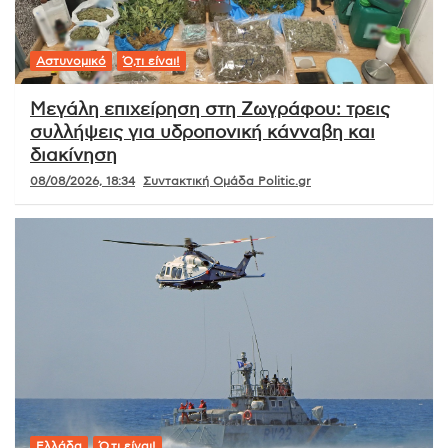
Αστυνομικό
Ό,τι είναι!
Μεγάλη επιχείρηση στη Ζωγράφου: τρεις
συλλήψεις για υδροπονική κάνναβη και
διακίνηση
08/08/2026, 18:34
Συντακτική Ομάδα Politic.gr
Ελλάδα
Ό,τι είναι!