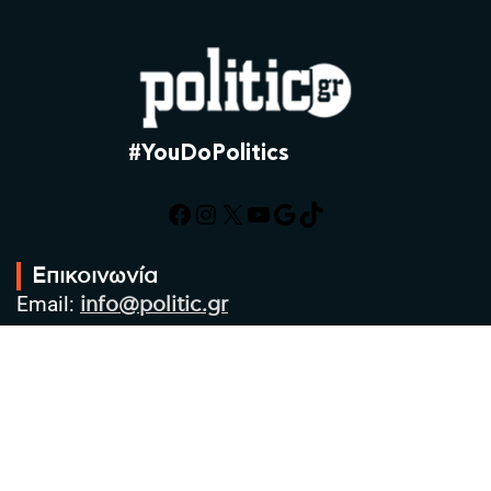
#YouDoPolitics
Facebook
Instagram
X
YouTube
Google
TikTok
Επικοινωνία
Email:
info@politic.gr
Τηλ:
+302310501850
Κιν:
+306986533609
Πολιτική Απορρήτου
Όροι χρήσης