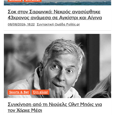
Σοκ στον Σαρωνικό: Νεκρός ανασύρθηκε
43χρονος ανάμεσα σε Αγκίστρι και Αίγινα
08/08/2026, 18:22
Συντακτική Ομάδα Politic.gr
Sports & Bet
Ό,τι είναι!
Συγκίνηση από τη Νιούελς Ολντ Μπόις για
τον Χόρχε Μέσι