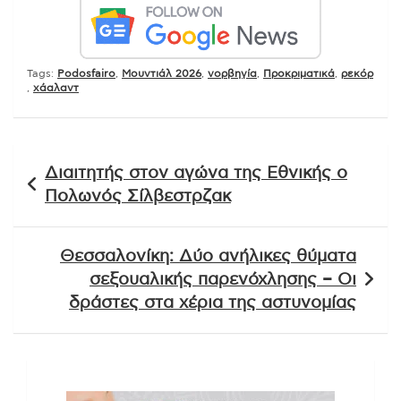
Tags:
Podosfairo
,
Μουντιάλ 2026
,
νορβηγία
,
Προκριματικά
,
ρεκόρ
,
χάαλαντ
Πλοήγηση
Διαιτητής στον αγώνα της Εθνικής ο
άρθρων
Πολωνός Σίλβεστρζακ
Θεσσαλονίκη: Δύο ανήλικες θύματα
σεξουαλικής παρενόχλησης – Οι
δράστες στα χέρια της αστυνομίας