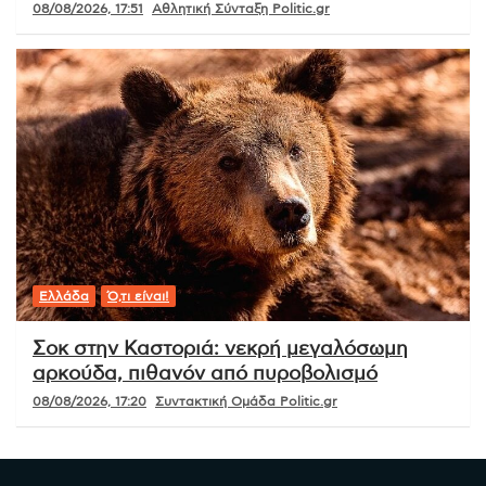
08/08/2026, 17:51
Αθλητική Σύνταξη Politic.gr
Ελλάδα
Ό,τι είναι!
Σοκ στην Καστοριά: νεκρή μεγαλόσωμη
αρκούδα, πιθανόν από πυροβολισμό
08/08/2026, 17:20
Συντακτική Ομάδα Politic.gr