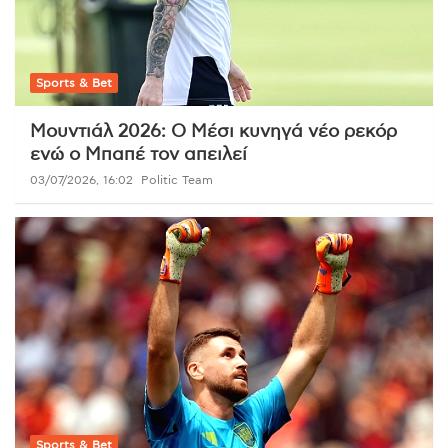
Sports & Bet
Μουντιάλ 2026: Ο Μέσι κυνηγά νέο ρεκόρ
ενώ ο Μπαπέ τον απειλεί
03/07/2026, 16:02
Politic Team
Sports & Bet