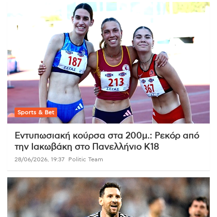
Sports & Bet
Εντυπωσιακή κούρσα στα 200μ.: Ρεκόρ από
την Ιακωβάκη στο Πανελλήνιο Κ18
28/06/2026, 19:37
Politic Team