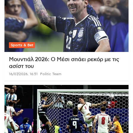
Sports & Bet
Μουντιάλ 2026: Ο Μέσι σπάει ρεκόρ με τις
ασίστ του
16/07/2026, 16:51
Politic Team