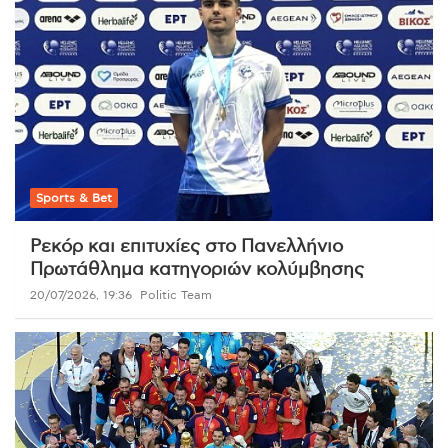
Sports & Bet
Ρεκόρ και επιτυχίες στο Πανελλήνιο
Πρωτάθλημα κατηγοριών κολύμβησης
20/07/2026, 19:36
Politic Team