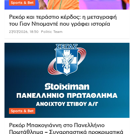
Sports & Bet
Ρεκόρ και τεράστιο κέρδος: η μεταγραφή
του Γιαν Ντιομαντέ που γράφει ιστορία
27/07/2026, 18:50
Politic Team
Sports & Bet
Ρεκόρ Μπακογιάννη στο Πανελλήνιο
Πρωτάθλημα – Συναρπαστικά προκριματικά