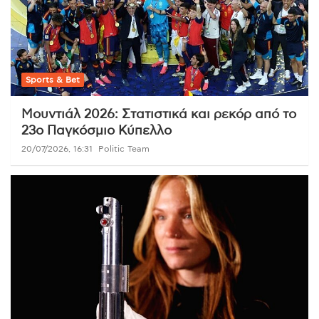
Sports & Bet
Μουντιάλ 2026: Στατιστικά και ρεκόρ από το
23ο Παγκόσμιο Κύπελλο
20/07/2026, 16:31
Politic Team