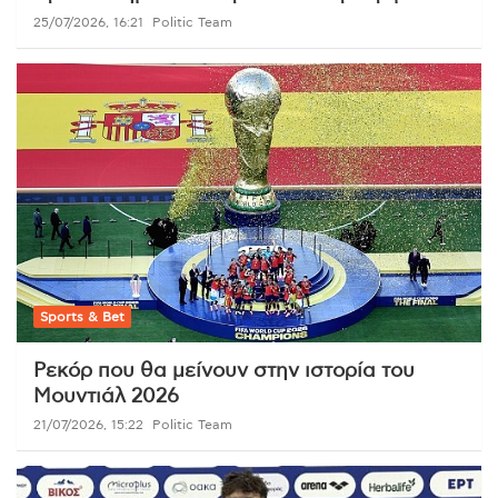
25/07/2026, 16:21
Politic Team
Sports & Bet
Ρεκόρ που θα μείνουν στην ιστορία του
Μουντιάλ 2026
21/07/2026, 15:22
Politic Team