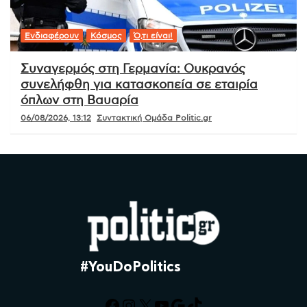
Ενδιαφέρουν
Κόσμος
Ό,τι είναι!
Συναγερμός στη Γερμανία: Ουκρανός
συνελήφθη για κατασκοπεία σε εταιρία
όπλων στη Βαυαρία
06/08/2026, 13:12
Συντακτική Ομάδα Politic.gr
#YouDoPolitics
Facebook
Instagram
X
YouTube
Google
TikTok