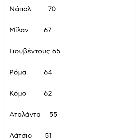
Νάπολι       70
Μίλαν       67
Γιουβέντους 65
Ρόμα        64
Κόμο        62
Αταλάντα    55
Λάτσιο      51