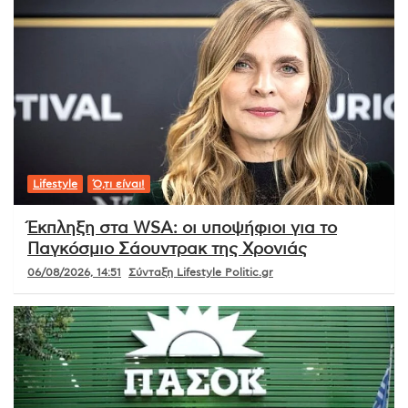
Lifestyle
Ό,τι είναι!
Έκπληξη στα WSA: οι υποψήφιοι για το
Παγκόσμιο Σάουντρακ της Χρονιάς
06/08/2026, 14:51
Σύνταξη Lifestyle Politic.gr