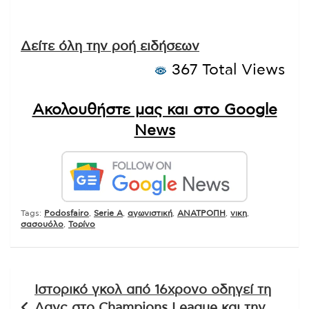
Δείτε όλη την ροή ειδήσεων
367 Total Views
Ακολουθήστε μας και στο Google
News
Tags:
Podosfairo
,
Serie A
,
αγωνιστική
,
ΑΝΑΤΡΟΠΗ
,
νικη
,
σασουόλο
,
Τορίνο
Πλοήγηση
Ιστορικό γκολ από 16χρονο οδηγεί τη
άρθρων
Λανς στο Champions League και την