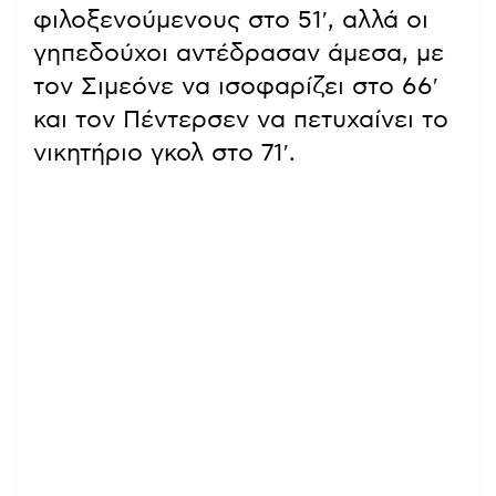
φιλοξενούμενους στο 51′, αλλά οι
γηπεδούχοι αντέδρασαν άμεσα, με
τον Σιμεόνε να ισοφαρίζει στο 66′
και τον Πέντερσεν να πετυχαίνει το
νικητήριο γκολ στο 71′.