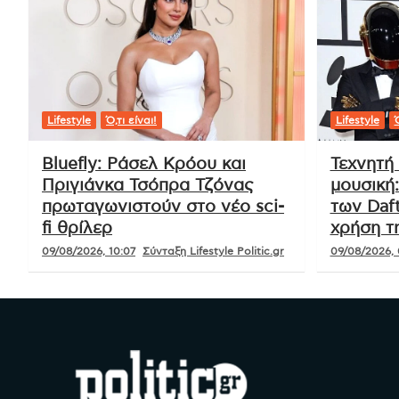
Lifestyle
Ό,τι είναι!
Lifestyle
Ό
Bluefly: Ράσελ Κρόου και
Τεχνητή
Πριγιάνκα Τσόπρα Τζόνας
μουσική
πρωταγωνιστούν στο νέο sci-
των Daft
fi θρίλερ
χρήση τ
09/08/2026, 10:07
Σύνταξη Lifestyle Politic.gr
09/08/2026, 