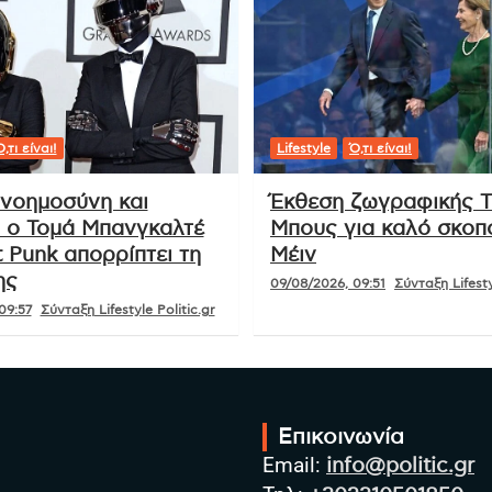
,τι είναι!
Lifestyle
Ό,τι είναι!
 νοημοσύνη και
Έκθεση ζωγραφικής Τ
: ο Τομά Μπανγκαλτέ
Μπους για καλό σκοπ
 Punk απορρίπτει τη
Μέιν
ης
09/08/2026, 09:51
Σύνταξη Lifesty
09:57
Σύνταξη Lifestyle Politic.gr
Επικοινωνία
Email:
info@politic.gr