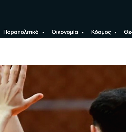
Παραπολιτικά
Οικονομία
Κόσμος
Θε
αλονίκη, την Ελλάδα κ