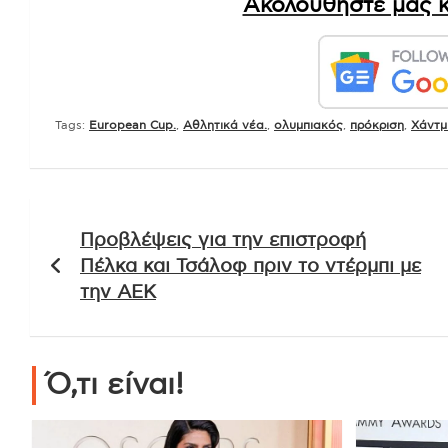
Ακολουθήστε μας κ
Tags:
European Cup.
,
Αθλητικά νέα.
,
ολυμπιακός
,
πρόκριση
,
Χάντμ
Πλοήγηση
Προβλέψεις για την επιστροφή
άρθρων
Πέλκα και Τσάλοφ πριν το ντέρμπι με
την ΑΕΚ
Ό,τι είναι!