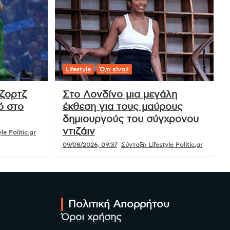
Lifestyle
Ό,τι είναι!
ζορτζ
Στο Λονδίνο μια μεγάλη
ό στο
έκθεση για τους μαύρους
δημιουργούς του σύγχρονου
ντιζάιν
le Politic.gr
09/08/2026, 09:37
Σύνταξη Lifestyle Politic.gr
Πολιτική Απορρήτου
Όροι χρήσης