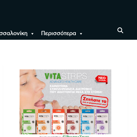
σσαλονίκη
Περισσότερα
αι όλο τον Κόσμο