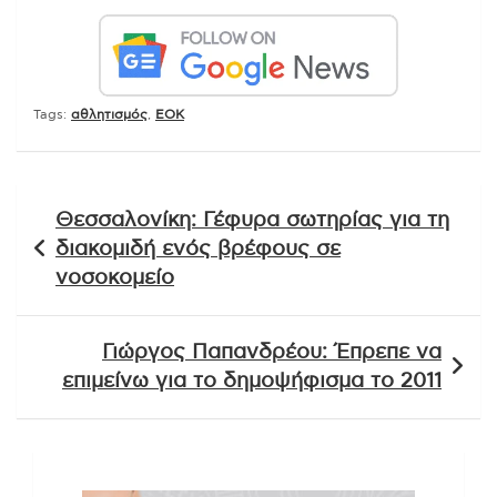
Tags:
αθλητισμός
,
ΕΟΚ
Πλοήγηση
Θεσσαλονίκη: Γέφυρα σωτηρίας για τη
άρθρων
διακομιδή ενός βρέφους σε
νοσοκομείο
Γιώργος Παπανδρέου: Έπρεπε να
επιμείνω για το δημοψήφισμα το 2011