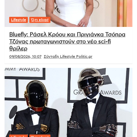
Lifestyle
Ό,τι είναι!
Bluefly: Ράσελ Κρόου και Πριγιάνκα Τσόπρα
Τζόνας πρωταγωνιστούν στο νέο sci-fi
θρίλερ
09/08/2026, 10:07
Σύνταξη Lifestyle Politic.gr