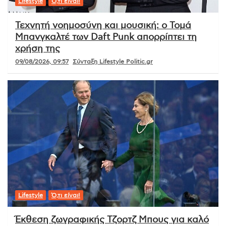
Lifestyle
Ό,τι είναι!
Τεχνητή νοημοσύνη και μουσική: ο Τομά
Μπανγκαλτέ των Daft Punk απορρίπτει τη
χρήση της
09/08/2026, 09:57
Σύνταξη Lifestyle Politic.gr
Lifestyle
Ό,τι είναι!
Έκθεση ζωγραφικής Τζορτζ Μπους για καλό