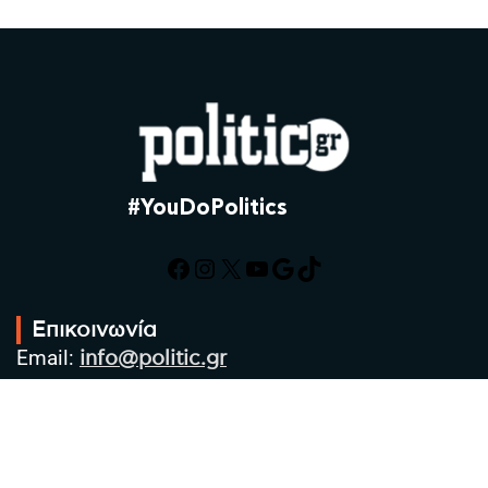
#YouDoPolitics
Facebook
Instagram
X
YouTube
Google
TikTok
Επικοινωνία
Email:
info@politic.gr
Τηλ:
+302310501850
Κιν:
+306986533609
Πολιτική Απορρήτου