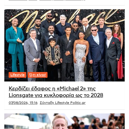
Lifestyle
Ό,τι είναι!
Κερδίζει έδαφος η «Michael 2» της
Lionsgate για κυκλοφορία ως το 2028
07/08/2026, 15:16
Σύνταξη Lifestyle Politic.gr