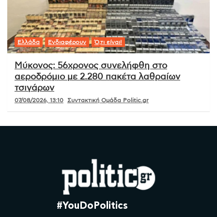
Ελλάδα
Ενδιαφέρουν
Ό,τι είναι!
Μύκονος: 56χρονος συνελήφθη στο
αεροδρόμιο με 2.280 πακέτα λαθραίων
τσιγάρων
07/08/2026, 13:10
Συντακτική Ομάδα Politic.gr
#YouDoPolitics