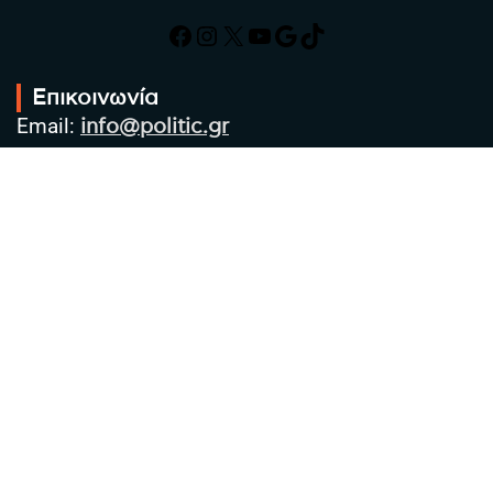
Facebook
Instagram
X
YouTube
Google
TikTok
Επικοινωνία
Email:
info@politic.gr
Τηλ:
+302310501850
Κιν:
+306986533609
Πολιτική Απορρήτου
Όροι χρήσης
Πολιτική Cookies
Πολιτική προστασίας προσωπικών
δεδομένων
Συντακτική Ομάδα
Στοιχεία Επιχείρησης