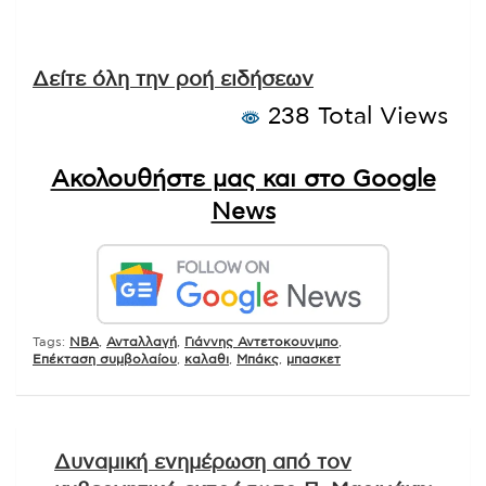
Δείτε όλη την ροή ειδήσεων
238 Total Views
Ακολουθήστε μας και στο Google
News
Tags:
NBA
,
Ανταλλαγή
,
Γιάννης Αντετοκουνμπο
,
Επέκταση συμβολαίου
,
καλαθι
,
Μπάκς
,
μπασκετ
Πλοήγηση
Δυναμική ενημέρωση από τον
άρθρων