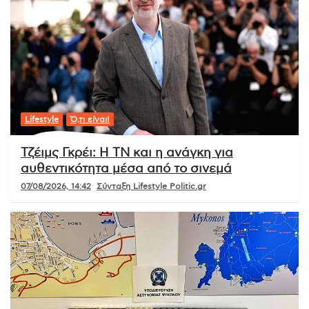
Lifestyle
Ό,τι είναι!
Τζέιμς Γκρέι: Η ΤΝ και η ανάγκη για
αυθεντικότητα μέσα από το σινεμά
07/08/2026, 14:42
Σύνταξη Lifestyle Politic.gr