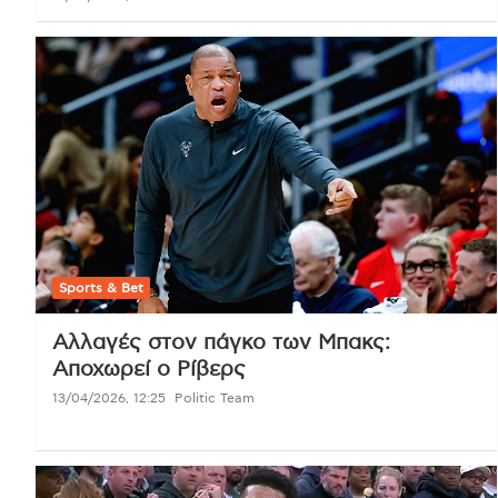
Sports & Bet
Αλλαγές στον πάγκο των Μπακς:
Αποχωρεί ο Ρίβερς
13/04/2026, 12:25
Politic Team