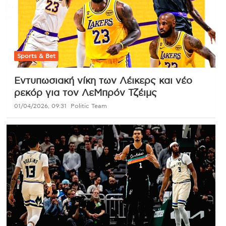
Sports & Bet
Εντυπωσιακή νίκη των Λέικερς και νέο
ρεκόρ για τον ΛεΜπρόν Τζέιμς
01/04/2026, 09:31
Politic Team