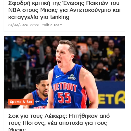
Σφοδρή κριτική της Ένωσης Παικτών του
ΝΒΑ στους Μπακς για Αντετοκούνμπο και
καταγγελία για tanking
24/03/2026, 22:26
Politic Team
Sports & Bet
Σοκ για τους Λέικερς: Ηττήθηκαν από
τους Πίστονς, νέα αποτυχία για τους
Μπακς