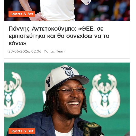
Sports & Bet
Γιάννης Αντετοκούνμπο: «ΘΕΕ, σε
εμπιστεύτηκα και θα συνεχίσω να το
κάνω»
23/06/2026, 02:06
Politic Team
Sports & Bet