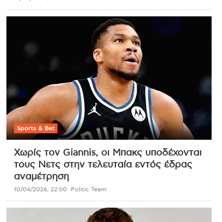
Sports & Bet
Χωρίς τον Giannis, οι Μπακς υποδέχονται
τους Νετς στην τελευταία εντός έδρας
αναμέτρηση
10/04/2026, 22:00
Politic Team