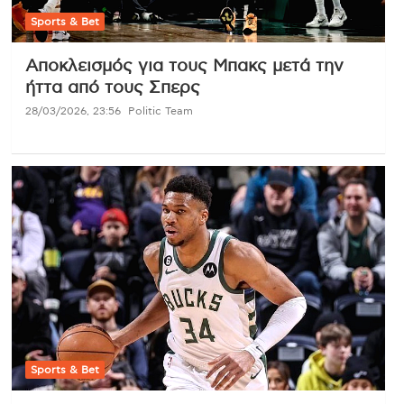
Sports & Bet
Αποκλεισμός για τους Μπακς μετά την
ήττα από τους Σπερς
28/03/2026, 23:56
Politic Team
Sports & Bet