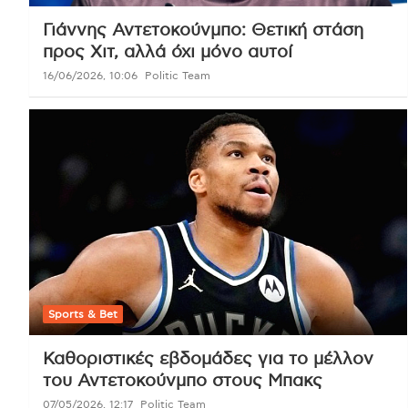
Γιάννης Αντετοκούνμπο: Θετική στάση
προς Χιτ, αλλά όχι μόνο αυτοί
16/06/2026, 10:06
Politic Team
Sports & Bet
Καθοριστικές εβδομάδες για το μέλλον
του Αντετοκούνμπο στους Μπακς
07/05/2026, 12:17
Politic Team