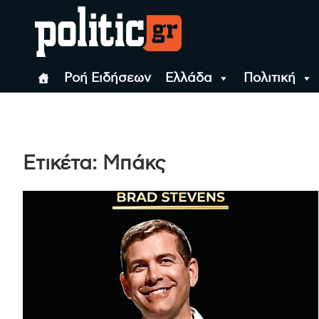
Skip
to
content
politic.gr
Ειδήσεις απο τη
Ροή Ειδήσεων
Ελλάδα
Πολιτική
politic.gr
Ειδήσεις απο τη Θεσσ
Θεσσαλονίκη, την
Ελλάδα και όλο τον
Ετικέτα:
Μπάκς
Κόσμο