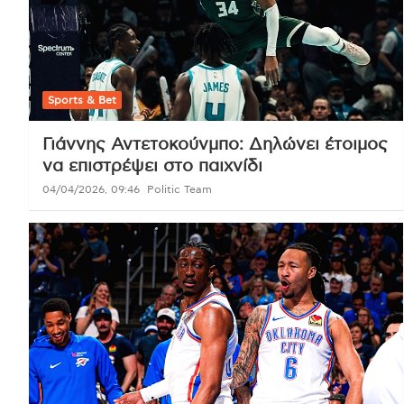
Sports & Bet
Γιάννης Αντετοκούνμπο: Δηλώνει έτοιμος
να επιστρέψει στο παιχνίδι
04/04/2026, 09:46
Politic Team