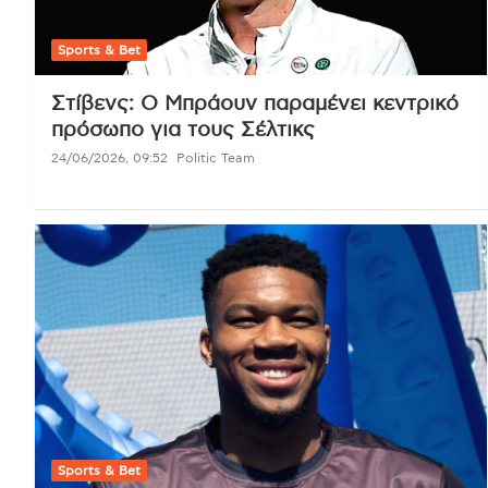
Sports & Bet
Στίβενς: Ο Μπράουν παραμένει κεντρικό
πρόσωπο για τους Σέλτικς
24/06/2026, 09:52
Politic Team
Sports & Bet