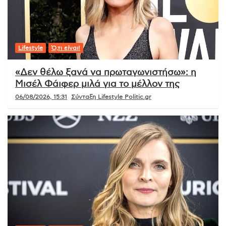
Lifestyle
Ό,τι είναι!
«Δεν θέλω ξανά να πρωταγωνιστήσω»: η
Μισέλ Φάιφερ μιλά για το μέλλον της
06/08/2026, 15:31
Σύνταξη Lifestyle Politic.gr