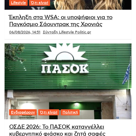
Lifestyle
Ό,τι είναι!
Έκπληξη στα WSA: οι υποψήφιοι για το
Παγκόσμιο Σάουντρακ της Χρονιάς
06/08/2026, 14:51
Σύνταξη Lifestyle Politic.gr
Ενδιαφέρουν
Ό,τι είναι!
Πολιτική
ΟΣΔΕ 2026: Το ΠΑΣΟΚ καταγγέλλει
κυβερνητικό φιάσκο και ζητά σαφές