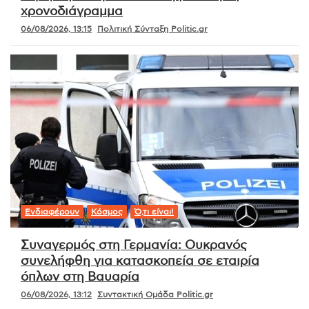
χρονοδιάγραμμα
06/08/2026, 13:15
Πολιτική Σύνταξη Politic.gr
Ενδιαφέρουν
Κόσμος
Ό,τι είναι!
Συναγερμός στη Γερμανία: Ουκρανός
συνελήφθη για κατασκοπεία σε εταιρία
όπλων στη Βαυαρία
06/08/2026, 13:12
Συντακτική Ομάδα Politic.gr