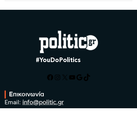
#YouDoPolitics
Facebook
Instagram
X
YouTube
Google
TikTok
Επικοινωνία
Email:
info@politic.gr
Τηλ:
+302310501850
Κιν:
+306986533609
Πολιτική Απορρήτου