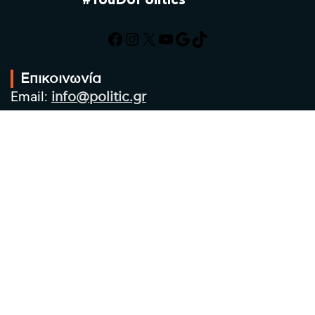
#YouDoPolitics
Facebook
Instagram
X
YouTube
Google
TikTok
Επικοινωνία
Email:
info@politic.gr
Τηλ:
+302310501850
Κιν:
+306986533609
Πολιτική Απορρήτου
Όροι χρήσης
Πολιτική Cookies
Πολιτική προστασίας προσωπικών
δεδομένων
Συντακτική Ομάδα