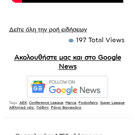
Δείτε όλη την ροή ειδήσεων
197 Total Views
Ακολουθήστε μας και στο Google
News
Tags:
AEK
,
Conference League
,
Marca
,
Podosfairo
,
Super League
,
Αθλητικά νέα.
,
Γιόβιτς
,
Ράγιο Βαγιεκάνο
Πλοήγηση