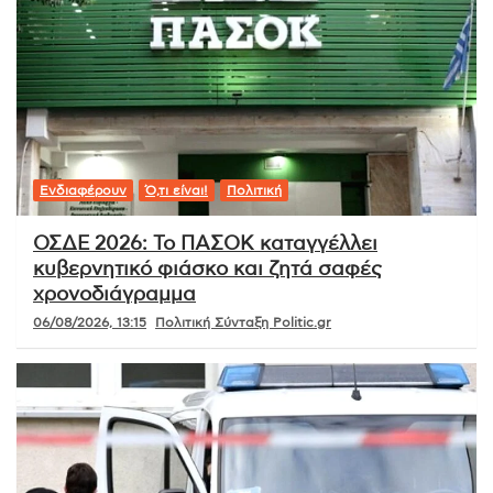
Ενδιαφέρουν
Ό,τι είναι!
Πολιτική
ΟΣΔΕ 2026: Το ΠΑΣΟΚ καταγγέλλει
κυβερνητικό φιάσκο και ζητά σαφές
χρονοδιάγραμμα
06/08/2026, 13:15
Πολιτική Σύνταξη Politic.gr