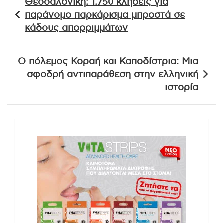
Θεσσαλονίκη: 1.750 κλήσεις για
άρθρων
παράνομο παρκάρισμα μπροστά σε
κάδους απορριμμάτων
Ο πόλεμος Κοραή και Καποδίστρια: Μια
σφοδρή αντιπαράθεση στην ελληνική
ιστορία