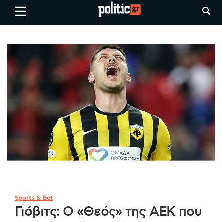
Skip
politic.gr
Ειδήσεις απο τη
to
Θεσσαλονίκη, την Ελλάδα και
content
όλο τον Κόσμο
Sports & Bet
Γιόβιτς: Ο «Θεός» της ΑΕΚ που