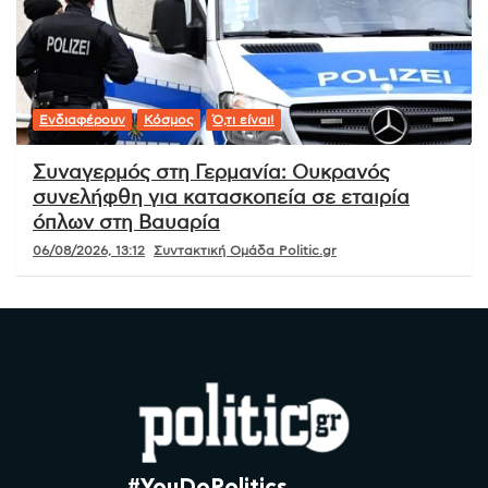
Ενδιαφέρουν
Κόσμος
Ό,τι είναι!
Συναγερμός στη Γερμανία: Ουκρανός
συνελήφθη για κατασκοπεία σε εταιρία
όπλων στη Βαυαρία
06/08/2026, 13:12
Συντακτική Ομάδα Politic.gr