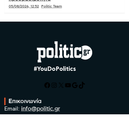
05/08/2026, 12:52
Politic Team
#YouDoPolitics
Facebook
Instagram
X
YouTube
Google
TikTok
Επικοινωνία
Email:
info@politic.gr
Τηλ:
+302310501850
Κιν:
+306986533609