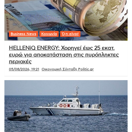
Business News
Κοινωνία
Ό,τι είναι!
HELLENiQ ENERGY: Χορηγεί έως 25 εκατ.
ευρώ για αποκατάσταση στις πυρόπληκτες
περιοχές
05/08/2026, 19:21
Οικονομική Σύνταξη Politic.gr