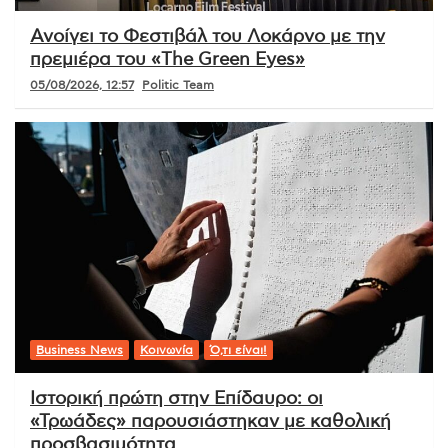
Ανοίγει το Φεστιβάλ του Λοκάρνο με την
πρεμιέρα του «The Green Eyes»
05/08/2026, 12:57
Politic Team
Business News
Κοινωνία
Ό,τι είναι!
Ιστορική πρώτη στην Επίδαυρο: οι
«Τρωάδες» παρουσιάστηκαν με καθολική
προσβασιμότητα