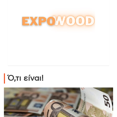
Ό,τι είναι!