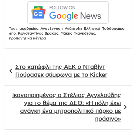
Tags:
ακαδημίες
,
Αναγέννηση
,
Ανάπτυξη
,
Ελληνικό Ποδόσφαιρο
,
επο
,
Κωνσταντίνος Βρακάς
,
Μάκης Γκαγκάτσης
,
προπονητικά κέντρα
Πλοήγηση
Στο κατώφλι της ΑΕΚ ο Νταβίντ
άρθρων
Γιούρασεκ σύμφωνα με το Kicker
Ικανοποιημένος ο Στέλιος Αγγελούδης
για το θέμα της ΔΕΘ: «Η πόλη έχει
ανάγκη ένα μητροπολιτικό πάρκο με
πράσινο»