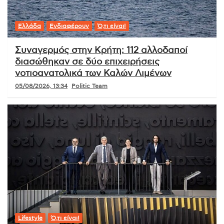
Ελλάδα
Ενδιαφέρουν
Ό,τι είναι!
Συναγερμός στην Κρήτη: 112 αλλοδαποί
διασώθηκαν σε δύο επιχειρήσεις
νοτιοανατολικά των Καλών Λιμένων
05/08/2026, 13:34
Politic Team
Lifestyle
Ό,τι είναι!