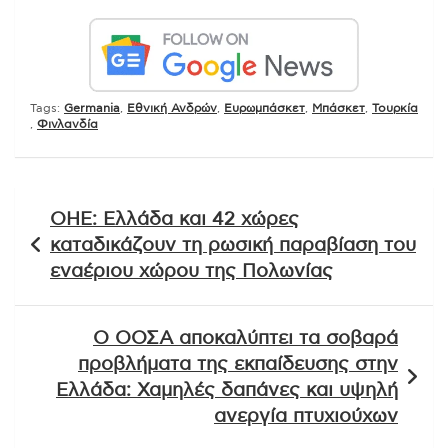
Tags:
Germania
,
Εθνική Ανδρών
,
Ευρωμπάσκετ
,
Μπάσκετ
,
Τουρκία
,
Φινλανδία
Πλοήγηση
ΟΗΕ: Ελλάδα και 42 χώρες
άρθρων
καταδικάζουν τη ρωσική παραβίαση του
εναέριου χώρου της Πολωνίας
Ο ΟΟΣΑ αποκαλύπτει τα σοβαρά
προβλήματα της εκπαίδευσης στην
Ελλάδα: Χαμηλές δαπάνες και υψηλή
ανεργία πτυχιούχων