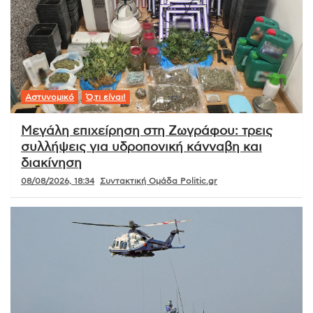
Αστυνομικό
Ό,τι είναι!
Μεγάλη επιχείρηση στη Ζωγράφου: τρεις
συλλήψεις για υδροπονική κάνναβη και
διακίνηση
08/08/2026, 18:34
Συντακτική Ομάδα Politic.gr