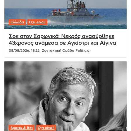
Ελλάδα
Ό,τι είναι!
Σοκ στον Σαρωνικό: Νεκρός ανασύρθηκε
43χρονος ανάμεσα σε Αγκίστρι και Αίγινα
08/08/2026, 18:22
Συντακτική Ομάδα Politic.gr
Sports & Bet
Ό,τι είναι!