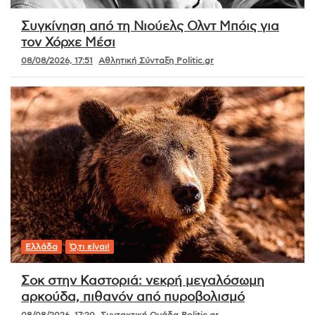
Συγκίνηση από τη Νιούελς Ολντ Μπόις για
τον Χόρχε Μέσι
08/08/2026, 17:51
Αθλητική Σύνταξη Politic.gr
Ελλάδα
Ό,τι είναι!
Σοκ στην Καστοριά: νεκρή μεγαλόσωμη
αρκούδα, πιθανόν από πυροβολισμό