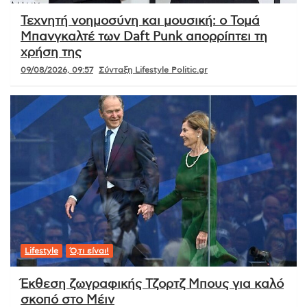
Τεχνητή νοημοσύνη και μουσική: ο Τομά
Μπανγκαλτέ των Daft Punk απορρίπτει τη
χρήση της
09/08/2026, 09:57
Σύνταξη Lifestyle Politic.gr
Lifestyle
Ό,τι είναι!
Έκθεση ζωγραφικής Τζορτζ Μπους για καλό
σκοπό στο Μέιν