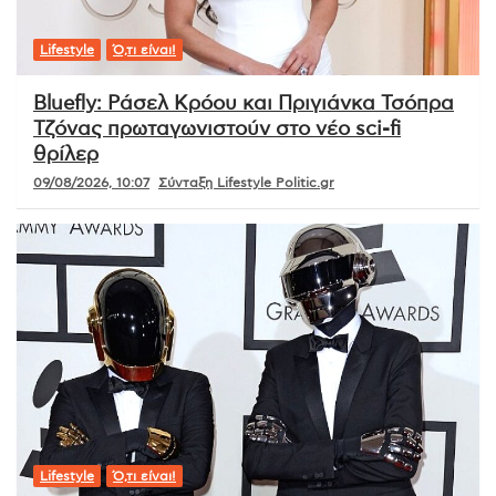
Lifestyle
Ό,τι είναι!
Bluefly: Ράσελ Κρόου και Πριγιάνκα Τσόπρα
Τζόνας πρωταγωνιστούν στο νέο sci-fi
θρίλερ
09/08/2026, 10:07
Σύνταξη Lifestyle Politic.gr
Lifestyle
Ό,τι είναι!