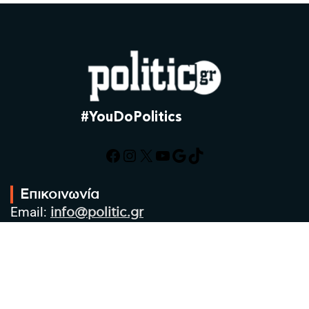
#YouDoPolitics
Facebook
Instagram
X
YouTube
Google
TikTok
Επικοινωνία
Email:
info@politic.gr
Τηλ:
+302310501850
Κιν:
+306986533609
Πολιτική Απορρήτου
Όροι χρήσης