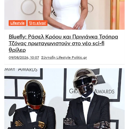
Lifestyle
Ό,τι είναι!
Bluefly: Ράσελ Κρόου και Πριγιάνκα Τσόπρα
Τζόνας πρωταγωνιστούν στο νέο sci-fi
θρίλερ
09/08/2026, 10:07
Σύνταξη Lifestyle Politic.gr