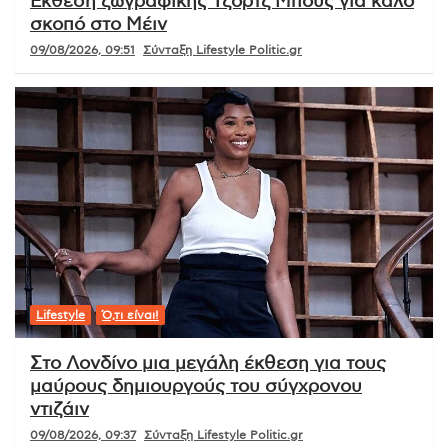
Έκθεση ζωγραφικής Τζορτζ Μπους για καλό
σκοπό στο Μέιν
09/08/2026, 09:51
Σύνταξη Lifestyle Politic.gr
Lifestyle
Ό,τι είναι!
Στο Λονδίνο μια μεγάλη έκθεση για τους
μαύρους δημιουργούς του σύγχρονου
ντιζάιν
09/08/2026, 09:37
Σύνταξη Lifestyle Politic.gr