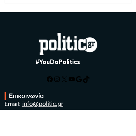
#YouDoPolitics
Facebook
Instagram
X
YouTube
Google
TikTok
Επικοινωνία
Email:
info@politic.gr
Τηλ:
+302310501850
Κιν:
+306986533609