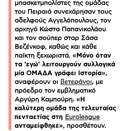
μπασκετμπολίστες της ομάδας
του Πειραιά συνεχάρησαν τους
αδελφούς Αγγελόπουλους, τον
αρχηγό Κώστα Παπανικολάου
και τον σούπερ σταρ Σάσα
Βεζένκοφ, καθώς και κάθε
παίκτη ξεχωριστά.
«Μόνο όταν
τα ‘εγώ’ λειτουργούν συλλογικά
μία ΟΜΑΔΑ γράφει Ιστορία»
,
αναφέρουν οι
βετεράνοι
, με
πρόεδρο τον εμβληματικό
Αργύρη Καμπούρη.
«Η
καλύτερη ομάδα της τελευταίας
πενταετίας στη
Euroleague
ανταμείφθηκε»
, προσθέτουν.