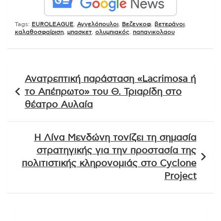
Tags:
EUROLEAGUE
,
Αγγελόπουλοι
,
Βεζενκοφ
,
βετεράνοι
,
καλαθοσφαίριση
,
μπασκετ
,
ολυμπιακός
,
παπανικολαου
Πλοήγηση
Ανατρεπτική παράσταση «Lacrimosa ή
άρθρων
το Απέπρωτο» του Θ. Τριαρίδη στο
θέατρο Αυλαία
Η Λίνα Μενδώνη τονίζει τη σημασία
στρατηγικής για την προστασία της
πολιτιστικής κληρονομιάς στο Cyclone
Project