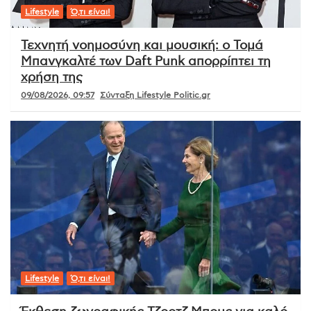
Lifestyle
Ό,τι είναι!
Τεχνητή νοημοσύνη και μουσική: ο Τομά
Μπανγκαλτέ των Daft Punk απορρίπτει τη
χρήση της
09/08/2026, 09:57
Σύνταξη Lifestyle Politic.gr
Lifestyle
Ό,τι είναι!