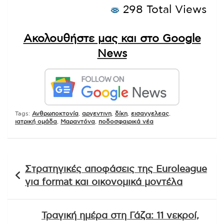
298 Total Views
Ακολουθήστε μας και στο Google
News
Tags:
Ανθρωποκτονία
,
αργεντινη
,
δίκη
,
εισαγγελεας
,
ιατρική ομάδα
,
Μαραντόνα
,
ποδοσφαιρικά νέα
Πλοήγηση
Στρατηγικές αποφάσεις της Euroleague
άρθρων
για format και οικονομικά μοντέλα
Τραγική ημέρα στη Γάζα: 11 νεκροί,