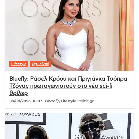
Lifestyle
Ό,τι είναι!
Bluefly: Ράσελ Κρόου και Πριγιάνκα Τσόπρα
Τζόνας πρωταγωνιστούν στο νέο sci-fi
θρίλερ
09/08/2026, 10:07
Σύνταξη Lifestyle Politic.gr