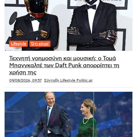
Lifestyle
Ό,τι είναι!
Τεχνητή νοημοσύνη και μουσική: ο Τομά
Μπανγκαλτέ των Daft Punk απορρίπτει τη
χρήση της
09/08/2026, 09:57
Σύνταξη Lifestyle Politic.gr