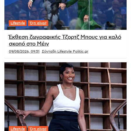
Lifestyle
Ό,τι είναι!
Έκθεση ζωγραφικής Τζορτζ Μπους για καλό
σκοπό στο Μέιν
09/08/2026, 09:51
Σύνταξη Lifestyle Politic.gr
Lifestyle
Ό,τι είναι!