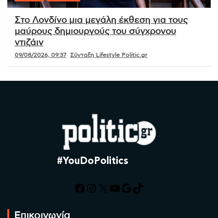
Στο Λονδίνο μια μεγάλη έκθεση για τους
μαύρους δημιουργούς του σύγχρονου
ντιζάιν
09/08/2026, 09:37
Σύνταξη Lifestyle Politic.gr
#YouDoPolitics
Facebook
Instagram
X
YouTube
Google
TikTok
Επικοινωνία