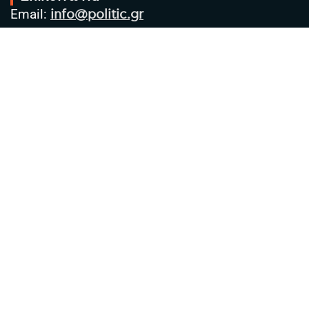
Email:
info@politic.gr
Τηλ:
+302310501850
Κιν:
+306986533609
Πολιτική Απορρήτου
Όροι χρήσης
Πολιτική Cookies
Πολιτική προστασίας προσωπικών
δεδομένων
Συντακτική Ομάδα
Στοιχεία Επιχείρησης