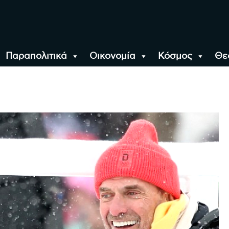
Παραπολιτικά
Οικονομία
Κόσμος
Θε
αλονίκη, την Ελλάδα κ