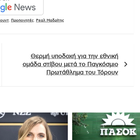
ουντ
,
Προπονητές
,
Ρεαλ Μαδρίτης
Θερμή υποδοχή για την εθνική
ομάδα στίβου μετά το Παγκόσμιο
Πρωτάθλημα του Τόρουν