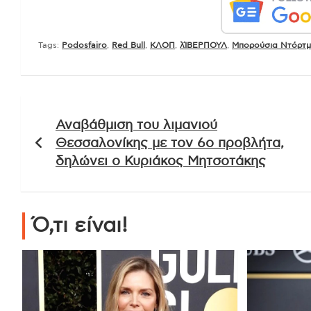
Tags:
Podosfairo
,
Red Bull
,
ΚΛΟΠ
,
λΊΒΕΡΠΟΥΛ
,
Μπορούσια Ντόρτμ
Πλοήγηση
Αναβάθμιση του λιμανιού
άρθρων
Θεσσαλονίκης με τον 6ο προβλήτα,
δηλώνει ο Κυριάκος Μητσοτάκης
Ό,τι είναι!