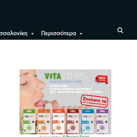
σσαλονίκη
Περισσότερα
αι όλο τον Κόσμο