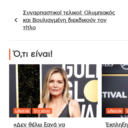
Πλοήγηση
Συναρπαστικοί τελικοί: Ολυμπιακός
άρθρων
και Βουλιαγμένη διεκδικούν τον
τίτλο
Ό,τι είναι!
Lifestyle
Ό,τι είναι!
Lifestyle
Ό
«Δεν θέλω ξανά να
Έκπληξη