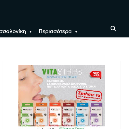
σσαλονίκη
Περισσότερα
αι όλο τον Κόσμο