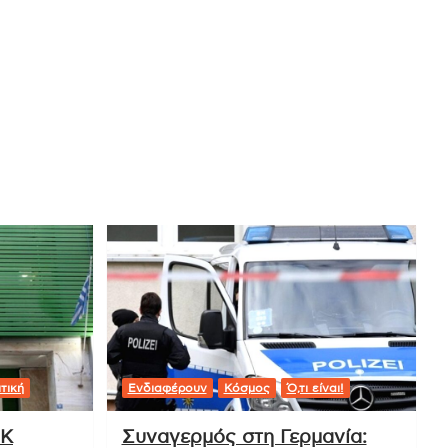
τική
Ενδιαφέρουν
Κόσμος
Ό,τι είναι!
ΟΚ
Συναγερμός στη Γερμανία: