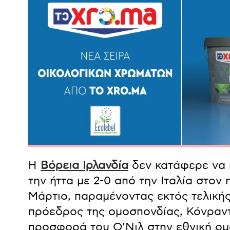
Η
Βόρεια Ιρλανδία
δεν κατάφερε να π
την ήττα με 2-0 από την Ιταλία στον 
Μάρτιο, παραμένοντας εκτός τελική
πρόεδρος της ομοσπονδίας, Κόνραντ
προσφορά του Ο’Νιλ στην εθνική ομ