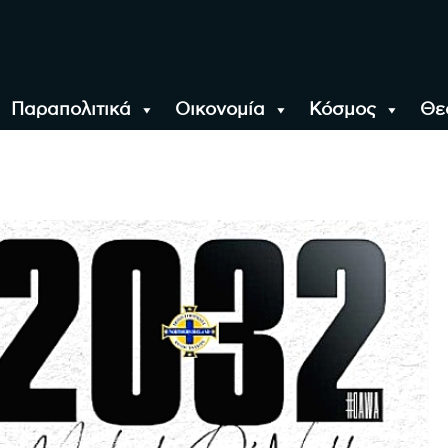
Παραπολιτικά
Οικονομία
Κόσμος
Θε
αλονίκη, την Ελλάδα κ