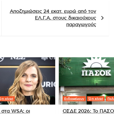
Αποζημιώσεις 24 εκατ. ευρώ από τον
ΕΛ.Γ.Α. στους δικαιούχους
παραγωγούς
,τι είναι!
Ενδιαφέρουν
Ό,τι είναι!
Πολι
 στα WSA: οι
ΟΣΔΕ 2026: Το ΠΑΣ