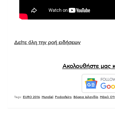
Δείτε όλη την ροή ειδήσεων
Ακολουθήστε μας κ
Tags:
EURO 2016
,
Mundial
,
Podosfairo
,
Βόρεια Ιρλανδία
,
Μάικλ Ο’Ν